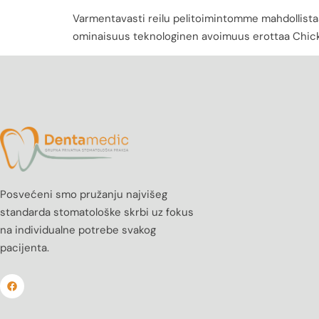
Varmentavasti reilu pelitoimintomme mahdollist
ominaisuus teknologinen avoimuus erottaa Chicken
Posvećeni smo pružanju najvišeg
standarda stomatološke skrbi uz fokus
na individualne potrebe svakog
pacijenta.