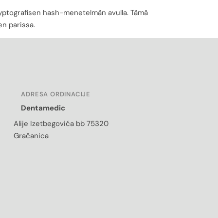
yptografisen hash-menetelmän avulla. Tämä
en parissa.
ADRESA ORDINACIJE
Dentamedic
Alije Izetbegovića bb 75320
Gračanica