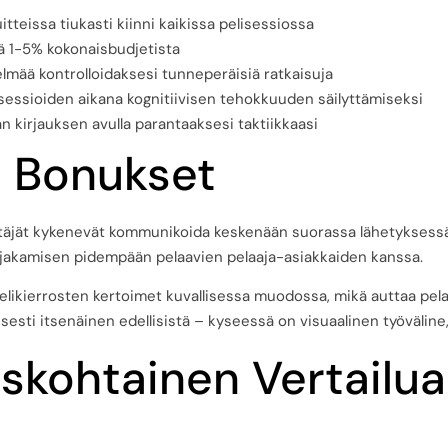
itteissa tiukasti kiinni kaikissa pelisessiossa
ä 1-5% kokonaisbudjetista
mää kontrolloidaksesi tunneperäisiä ratkaisuja
lisessioiden aikana kognitiivisen tehokkuuden säilyttämiseksi
an kirjauksen avulla parantaaksesi taktiikkaasi
a Bonukset
täjät kykenevät kommunikoida keskenään suorassa lähetyksessä.
n jakamisen pidempään pelaavien pelaaja-asiakkaiden kanssa.
pelikierrosten kertoimet kuvallisessa muodossa, mikä auttaa pel
llisesti itsenäinen edellisistä – kyseessä on visuaalinen työvälin
iskohtainen Vertailua