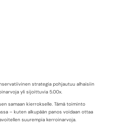
nservatiivinen strategia pohjautuu alhaisiin
narvoja yli sijoittuvia 5.00x.
en samaan kierrokselle. Tämä toiminto
massa – kuten alkupään panos voidaan ottaa
avoitellen suurempia kerroinarvoja.