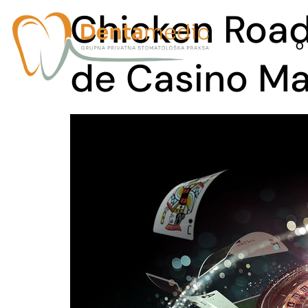
Chicken Road
O
de Casino Ma