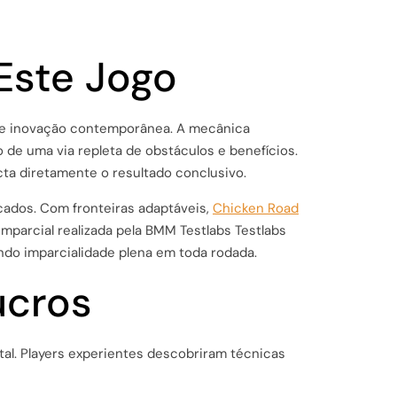
Este Jogo
co e inovação contemporânea. A mecânica
e uma via repleta de obstáculos e benefícios.
ta diretamente o resultado conclusivo.
cados. Com fronteiras adaptáveis,
Chicken Road
imparcial realizada pela BMM Testlabs Testlabs
ndo imparcialidade plena em toda rodada.
ucros
l. Players experientes descobriram técnicas