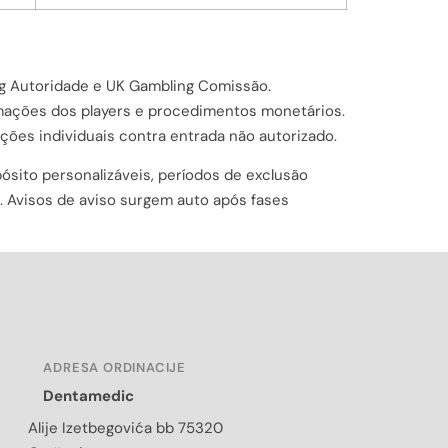
g Autoridade e UK Gambling Comissão.
rmações dos players e procedimentos monetários.
ões individuais contra entrada não autorizado.
ito personalizáveis, períodos de exclusão
a. Avisos de aviso surgem auto após fases
ADRESA ORDINACIJE
Dentamedic
Alije Izetbegovića bb 75320