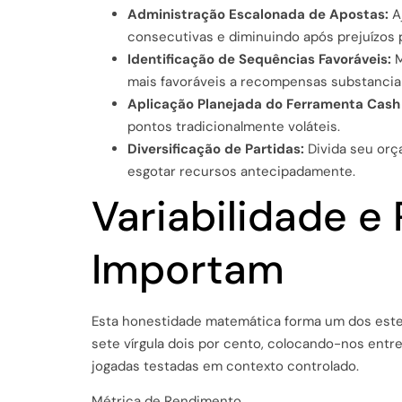
Administração Escalonada de Apostas:
Aj
consecutivas e diminuindo após prejuízos 
Identificação de Sequências Favoráveis:
M
mais favoráveis a recompensas substanciai
Aplicação Planejada do Ferramenta Cash
pontos tradicionalmente voláteis.
Diversificação de Partidas:
Divida seu orç
esgotar recursos antecipadamente.
Variabilidade e
Importam
Esta honestidade matemática forma um dos estes
sete vírgula dois por cento, colocando-nos entr
jogadas testadas em contexto controlado.
Métrica de Rendimento