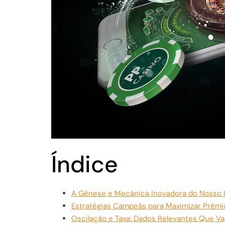
Índice
A Gênese e Mecânica Inovadora do Nosso 
Estratégias Campeãs para Maximizar Prêmi
Oscilação e Taxa: Dados Relevantes Que V