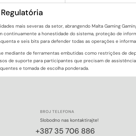
 Regulatória
idades mais severas da setor, abrangendo Malta Gaming Gamin
am continuamente a honestidade do sistema, proteção de info
uenta e seis bits para defender todas as operações e informaç
e mediante de ferramentas embutidas como restrições de depós
ursos de suporte para participantes que precisam de assistênci
equentes e tomada de escolha ponderada.
BROJ TELEFONA
Slobodno nas kontaktirajte!
+387 35 706 886