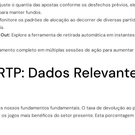
uste o quantia das apostas conforme os desfechos prévios, el
para manter fundos.
onitore os padrões de alocação ao decorrer de diversas parti
s.
 Out:
Explore a ferramenta de retirada automática em instante
amento completo em múltiplas sessões de ação para aumentar
 RTP: Dados Relevant
 nossos fundamentos fundamentais. O taxa de devolução ao pa
e os jogos mais benéficos do setor presente. Esta porcentagem