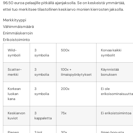
96.50 euroa pelaajille pitkällä ajanjaksolla. Se on keskeistä ymmärtää,
ettei tuo merkitsee tilastollinen keskiarvo monien kierrosten jaksolla.
Merkkityyppi
Vähimmäismäärä
Enimmäiskerroin
Erikoistoiminto
Wild-
3
500x
Korvaa kaikki
symboli
symbolia
symbolit
Scatter-
3
100x +
Käynnistää
merkki
symbolia
ilmaispyöräytykset
bonuksen
Korkean
3
200x
Ei ole
luokan
symbolia
erikoisominaisuutta
kana
Keskiarvon
3
75x
Ei erikoistoimintoa
kuviot
kappaletta
Pienen
3 kpl
30x
Ilman bonusta