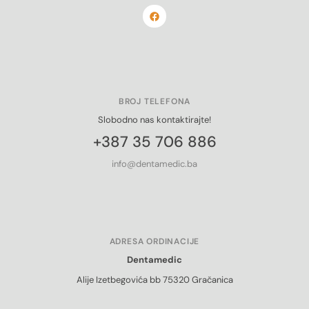
BROJ TELEFONA
Slobodno nas kontaktirajte!
+387 35 706 886
info@dentamedic.ba
ADRESA ORDINACIJE
Dentamedic
Alije Izetbegovića bb 75320 Gračanica