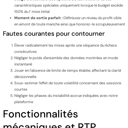
caractéristiques spéciales uniquement lorsque le budget excède
150% du l’ mise initial
Moment de sortie parfait :
Définissez un niveau du profit cible
en amont de toute manche ainsi que honorez-le scrupuleusement
Fautes courantes pour contourner
Élever radicalement les mises après une séquence du échecs
consécutives
Négliger le poids d'ensemble des données montrées en mode
instantané
Jouer en l'absence de limite de temps établie, affectant la clarté
décisionnelle
Sous-estimer l'effet de toute volatilité concernant des sessions
courtes
Négliger les phases du instabilité accrue indiquées avec notre
plateforme
Fonctionnalités
mécaniques et RTP