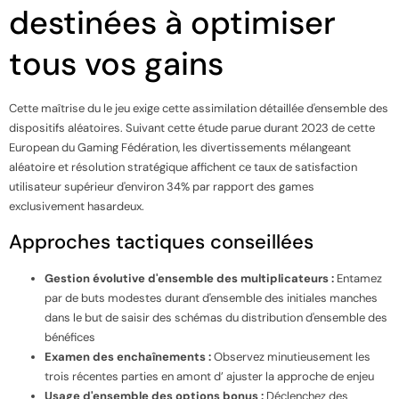
destinées à optimiser
tous vos gains
Cette maîtrise du le jeu exige cette assimilation détaillée d'ensemble des
dispositifs aléatoires. Suivant cette étude parue durant 2023 de cette
European du Gaming Fédération, les divertissements mélangeant
aléatoire et résolution stratégique affichent ce taux de satisfaction
utilisateur supérieur d'environ 34% par rapport des games
exclusivement hasardeux.
Approches tactiques conseillées
Gestion évolutive d'ensemble des multiplicateurs :
Entamez
par de buts modestes durant d'ensemble des initiales manches
dans le but de saisir des schémas du distribution d'ensemble des
bénéfices
Examen des enchaînements :
Observez minutieusement les
trois récentes parties en amont d’ ajuster la approche de enjeu
Usage d'ensemble des options bonus :
Déclenchez des