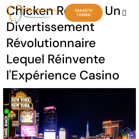
Chicken Road 2 : Un
ZAKAŽITE
TERMIN
Divertissement
Révolutionnaire
Lequel Réinvente
l'Expérience Casino