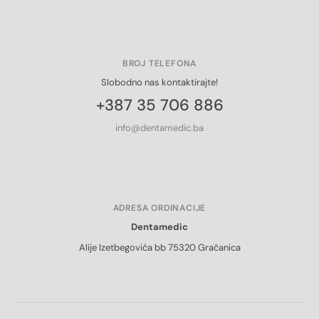
BROJ TELEFONA
Slobodno nas kontaktirajte!
+387 35 706 886
info@dentamedic.ba
ADRESA ORDINACIJE
Dentamedic
Alije Izetbegovića bb 75320 Gračanica