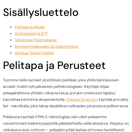
Sisällysluettelo
Pelitapa ja Alkeet
Voittokeinot ja RTP
Tehokkaat Pelistrategiat
Bonusominaisuudet ja Lisätoiminnot
Vertaus Toisiin Peleihin
Pelitapa ja Perusteet
Tuomme teille luoneet yksilöllisen pelidean, joka yhdistää klassisen
arcade-mallin nykyaikaiseen peliteknologiaan. Käyttäjä ohjaa
pelaajahahmoa ylittäen vilkasta katua, ja kukin onnistunut läpäisy
kasvattaa kertoimia eksponentiolla.
Chicken Road slot
käyttää provably
fair -tekniikalla, joka takaa täydellisen selkeyden jokaisessa pelikerrassa.
Pelialusta käyttää HTML5-teknologiaa, näin ollen pelaamme
vaivattomasti kaikentyyppisillä päätelaitteilla vailla latauksia. Nopeus on
ratkaiseva asia voittoon – pelaajien pitää laskea siirtonsa huolellisesti