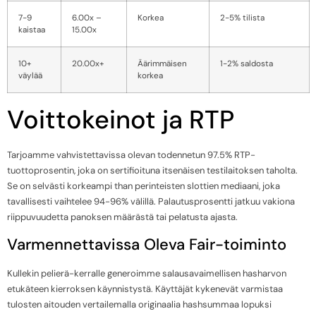
7-9
6.00x –
Korkea
2-5% tilista
kaistaa
15.00x
10+
20.00x+
Äärimmäisen
1-2% saldosta
väylää
korkea
Voittokeinot ja RTP
Tarjoamme vahvistettavissa olevan todennetun 97.5% RTP-
tuottoprosentin, joka on sertifioituna itsenäisen testilaitoksen taholta.
Se on selvästi korkeampi than perinteisten slottien mediaani, joka
tavallisesti vaihtelee 94-96% välillä. Palautusprosentti jatkuu vakiona
riippuvuudetta panoksen määrästä tai pelatusta ajasta.
Varmennettavissa Oleva Fair-toiminto
Kullekin pelierä-kerralle generoimme salausavaimellisen hasharvon
etukäteen kierroksen käynnistystä. Käyttäjät kykenevät varmistaa
tulosten aitouden vertailemalla originaalia hashsummaa lopuksi