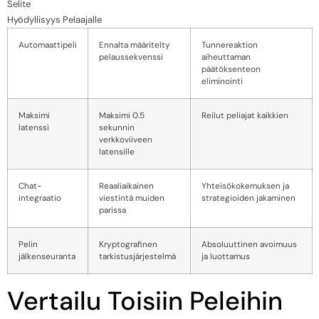
Selite
Hyödyllisyys Pelaajalle
Automaattipeli
Ennalta määritelty
Tunnereaktion
pelaussekvenssi
aiheuttaman
päätöksenteon
eliminointi
Maksimi
Maksimi 0.5
Reilut peliajat kaikkien
latenssi
sekunnin
verkkoviiveen
latensille
Chat-
Reaaliaikainen
Yhteisökokemuksen ja
integraatio
viestintä muiden
strategioiden jakaminen
parissa
Pelin
Kryptografinen
Absoluuttinen avoimuus
jälkenseuranta
tarkistusjärjestelmä
ja luottamus
Vertailu Toisiin Peleihin