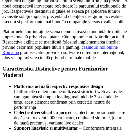
Operatorii de gaming introduse nou în scena din România prezintă o
nouă perspectivă inovatoare referitoare la parcursului tradiționale de
joc. Respectivele destinații digitale se axează pe aplicarea tuturor
avansate soluții digitale, prezentând clienților design-uri accesibile
precum și performanțe mai bune în comparație versus rivalii stabiliți.
Platformele nou-intrați pe scena demonstrează o anumită flexibilitate
impresionantă privind adaptarea către opțiunile utilizatorilor actuali.
Respectiva agilitate se manifestă folosind implementarea imediat
privind celor mai populare titluri a gaming,
cazinouri noi online
Romania
produse către provideri software cu renume internațional,
plus via optimizarea totală privind terminale mobile.
Caracteristici Distinctive pentru Furnizorilor
Moderni
Platformă actuală respectiv responsive design
–
Platformele contemporane utilizează structuri web avansate
care garantează timpi a loading mai mici de 3 secunde de
timp, acest element confirmat prin cercetări neutre de
performanță
Colecție diversificat cu jocuri
– Colecții impresionante care
depășesc frecvent 2000 cu jocuri, conținând sloturile, jocuri
de masă precum și variante live dealer
Support lingvistic și multivalutar
– Conformare integrală