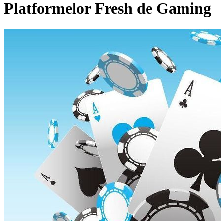
Platformelor Fresh de Gaming