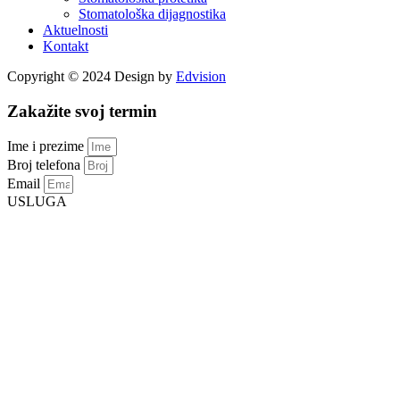
Stomatološka dijagnostika
Aktuelnosti
Kontakt
Copyright © 2024 Design by
Edvision
Zakažite svoj termin
Ime i prezime
Broj telefona
Email
USLUGA