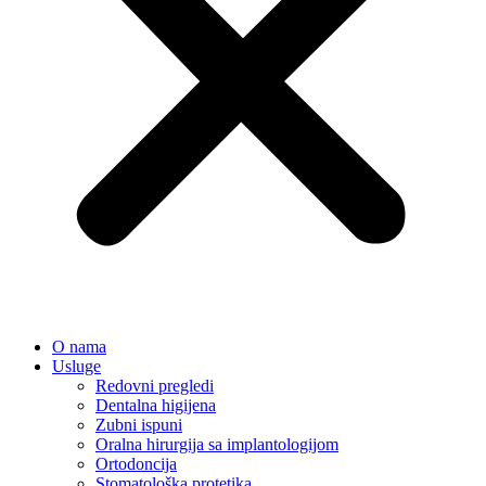
O nama
Usluge
Redovni pregledi
Dentalna higijena
Zubni ispuni
Oralna hirurgija sa implantologijom
Ortodoncija
Stomatološka protetika