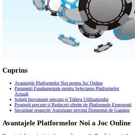
Cuprins
Avantajele Platformelor Noi pentru Joc Online
Parametri Fundamentale pentru Selectarea Platformelor
Actuali
Soluții Inovatoare precum și Trăirea Utilizatorului
Promoții precum și Reduceri oferite de Platformele Emergenti
Securitate respectiv Autorizare privind Domeniul de Gaming
Avantajele Platformelor Noi a Joc Online