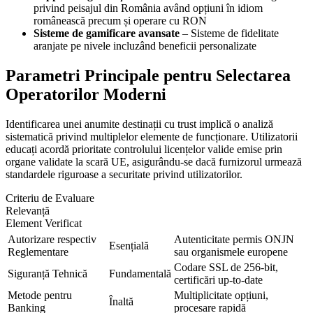
privind peisajul din România având opțiuni în idiom
românească precum și operare cu RON
Sisteme de gamificare avansate
– Sisteme de fidelitate
aranjate pe nivele incluzând beneficii personalizate
Parametri Principale pentru Selectarea
Operatorilor Moderni
Identificarea unei anumite destinații cu trust implică o analiză
sistematică privind multiplelor elemente de funcționare. Utilizatorii
educați acordă prioritate controlului licențelor valide emise prin
organe validate la scară UE, asigurându-se dacă furnizorul urmează
standardele riguroase a securitate privind utilizatorilor.
Criteriu de Evaluare
Relevanță
Element Verificat
Autorizare respectiv
Autenticitate permis ONJN
Esențială
Reglementare
sau organismele europene
Codare SSL de 256-bit,
Siguranță Tehnică
Fundamentală
certificări up-to-date
Metode pentru
Multiplicitate opțiuni,
Înaltă
Banking
procesare rapidă