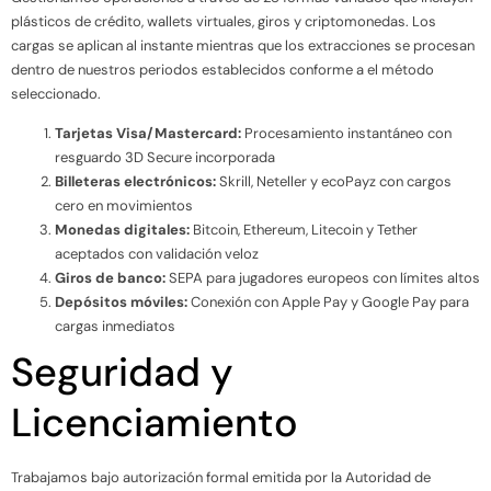
plásticos de crédito, wallets virtuales, giros y criptomonedas. Los
cargas se aplican al instante mientras que los extracciones se procesan
dentro de nuestros periodos establecidos conforme a el método
seleccionado.
Tarjetas Visa/Mastercard:
Procesamiento instantáneo con
resguardo 3D Secure incorporada
Billeteras electrónicos:
Skrill, Neteller y ecoPayz con cargos
cero en movimientos
Monedas digitales:
Bitcoin, Ethereum, Litecoin y Tether
aceptados con validación veloz
Giros de banco:
SEPA para jugadores europeos con límites altos
Depósitos móviles:
Conexión con Apple Pay y Google Pay para
cargas inmediatos
Seguridad y
Licenciamiento
Trabajamos bajo autorización formal emitida por la Autoridad de