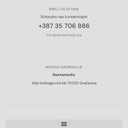
BROJ TELEFONA
Slobodno nas kontaktirajte!
+387 35 706 886
info@dentamedic.ba
ADRESA ORDINACIJE
Dentamedic
Alije Izetbegovića bb 75320 Gračanica