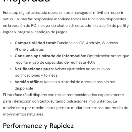
Esta app digital avanzada opera en todo navegador móvil sin requerir
setup. La interfaz responsive mantiene todas las funciones disponibles
en la versión de PC, incluyendo chat en directo, administración de perfil y
ingreso integral al catálogo de juegos.
Compatibilidad total:
Funciona en iOS, Android, Windows
Phone y tabletas
Consumo optimizado de información:
Optimización smart que
recorta el uso de capacidad de red hasta 40%
Notificaciones push:
Avisos ajustables sobre nuevos
bonificaciones y torneos
Versión offline:
Acceso a historial de operaciones sin red
disponible
El interface táctil dispone con teclas redimensionados especialmente
para interacción con tacto, evitando pulsaciones involuntarios. La
movimiento por movimientos permite mudar entre zonas por medio de
movimientos naturales.
Performance y Rapidez