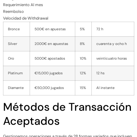
Requerimiento Al mes
Reembolso
Velocidad de Withdrawal
Bronce
500€ en apuestas
5%
72 h
Silver
2000€ en apuestas
8%
cuarenta y ocho h
Oro
5000€ apostados
10%
veinticuatro horas
Platinum
€15,000 jugados
12%
12 hs
Diamante
€50,000 jugados
15%
Al instante
Métodos de Transacción
Aceptados
Gestionamos operaciones a través de 28 formas variados que incluyen