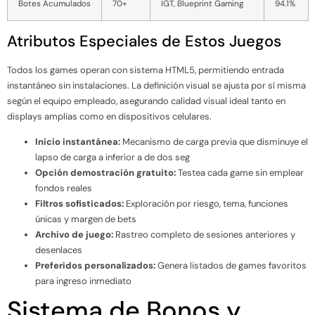
Botes Acumulados
70+
IGT, Blueprint Gaming
94.1%
Atributos Especiales de Estos Juegos
Todos los games operan con sistema HTML5, permitiendo entrada
instantáneo sin instalaciones. La definición visual se ajusta por sí misma
según el equipo empleado, asegurando calidad visual ideal tanto en
displays amplias como en dispositivos celulares.
Inicio instantánea:
Mecanismo de carga previa que disminuye el
lapso de carga a inferior a de dos seg
Opción demostración gratuito:
Testea cada game sin emplear
fondos reales
Filtros sofisticados:
Exploración por riesgo, tema, funciones
únicas y margen de bets
Archivo de juego:
Rastreo completo de sesiones anteriores y
desenlaces
Preferidos personalizados:
Genera listados de games favoritos
para ingreso inmediato
Sistema de Bonos y