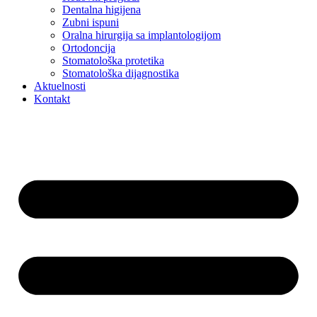
Dentalna higijena
Zubni ispuni
Oralna hirurgija sa implantologijom
Ortodoncija
Stomatološka protetika
Stomatološka dijagnostika
Aktuelnosti
Kontakt