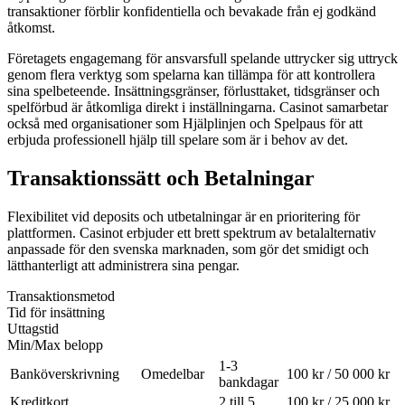
transaktioner förblir konfidentiella och bevakade från ej godkänd
åtkomst.
Företagets engagemang för ansvarsfull spelande uttrycker sig uttryck
genom flera verktyg som spelarna kan tillämpa för att kontrollera
sina spelbeteende. Insättningsgränser, förlusttaket, tidsgränser och
spelförbud är åtkomliga direkt i inställningarna. Casinot samarbetar
också med organisationer som Hjälplinjen och Spelpaus för att
erbjuda professionell hjälp till spelare som är i behov av det.
Transaktionssätt och Betalningar
Flexibilitet vid deposits och utbetalningar är en prioritering för
plattformen. Casinot erbjuder ett brett spektrum av betalalternativ
anpassade för den svenska marknaden, som gör det smidigt och
lätthanterligt att administrera sina pengar.
Transaktionsmetod
Tid för insättning
Uttagstid
Min/Max belopp
1-3
Banköverskrivning
Omedelbar
100 kr / 50 000 kr
bankdagar
Kreditkort
2 till 5
100 kr / 25 000 kr