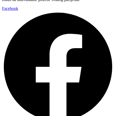
Facebook