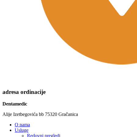
adresa ordinacije
Dentamedic
Alije Izetbegovića bb 75320 Gračanica
O nama
Usluge
Redovni pregledi