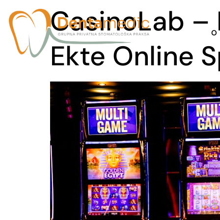
CasinoLab – D
O
Ekte Online S