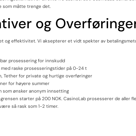
 de som måtte trenge det.
ativer og Overføringe
itet og effektivitet. Vi aksepterer et vidt spekter av betalings
bar prosessering for innskudd
er med raske prosesseringstider på 0-24 t
, Tether for private og hurtige overføringer
ner for høyere summer
m som ønsker anonym innsetting
grensen starter på 200 NOK. CasinoLab prosesserer de aller fles
være så rask som 1-2 timer.