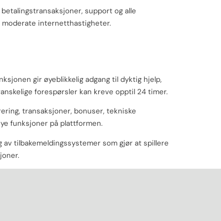
, betalingstransaksjoner, support og alle
å moderate internetthastigheter.
sjonen gir øyeblikkelig adgang til dyktig hjelp,
nskelige forespørsler kan kreve opptil 24 timer.
ering, transaksjoner, bonuser, tekniske
nye funksjoner på plattformen.
g av tilbakemeldingssystemer som gjør at spillere
joner.