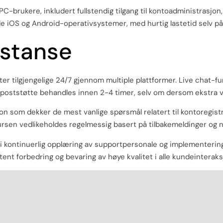
PC-brukere, inkludert fullstendig tilgang til kontoadministrasjon
de iOS og Android-operativsystemer, med hurtig lastetid selv p
istanse
r tilgjengelige 24/7 gjennom multiple plattformer. Live chat-funk
poststøtte behandles innen 2-4 timer, selv om dersom ekstra va
 som dekker de mest vanlige spørsmål relatert til kontoregistr
sursen vedlikeholdes regelmessig basert på tilbakemeldinger og 
s i kontinuerlig opplæring av supportpersonale og implementerin
tent forbedring og bevaring av høye kvalitet i alle kundeinteraks