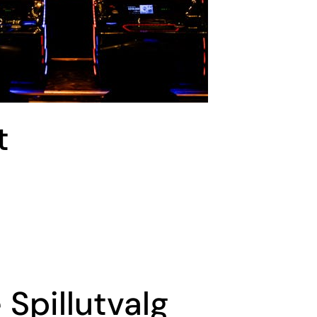
t
Spillutvalg