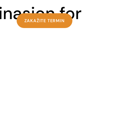
inasjon for
ZAKAŽITE TERMIN