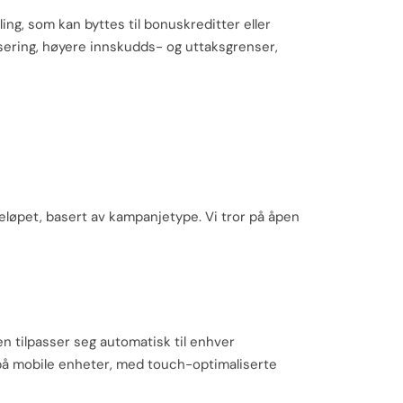
ng, som kan byttes til bonuskreditter eller
sering, høyere innskudds- og uttaksgrenser,
eløpet, basert av kampanjetype. Vi tror på åpen
n tilpasser seg automatisk til enhver
g på mobile enheter, med touch-optimaliserte