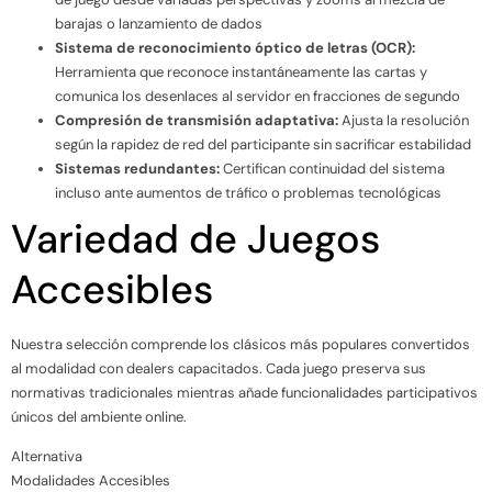
barajas o lanzamiento de dados
Sistema de reconocimiento óptico de letras (OCR):
Herramienta que reconoce instantáneamente las cartas y
comunica los desenlaces al servidor en fracciones de segundo
Compresión de transmisión adaptativa:
Ajusta la resolución
según la rapidez de red del participante sin sacrificar estabilidad
Sistemas redundantes:
Certifican continuidad del sistema
incluso ante aumentos de tráfico o problemas tecnológicas
Variedad de Juegos
Accesibles
Nuestra selección comprende los clásicos más populares convertidos
al modalidad con dealers capacitados. Cada juego preserva sus
normativas tradicionales mientras añade funcionalidades participativos
únicos del ambiente online.
Alternativa
Modalidades Accesibles