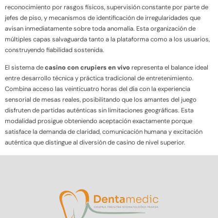
reconocimiento por rasgos físicos, supervisión constante por parte de
jefes de piso, y mecanismos de identificación de irregularidades que
avisan inmediatamente sobre toda anomalía. Esta organización de
múltiples capas salvaguarda tanto a la plataforma como a los usuarios,
construyendo fiabilidad sostenida.
El sistema de
casino con crupiers en vivo
representa el balance ideal
entre desarrollo técnica y práctica tradicional de entretenimiento.
Combina acceso las veinticuatro horas del día con la experiencia
sensorial de mesas reales, posibilitando que los amantes del juego
disfruten de partidas auténticas sin limitaciones geográficas. Esta
modalidad prosigue obteniendo aceptación exactamente porque
satisface la demanda de claridad, comunicación humana y excitación
auténtica que distingue al diversión de casino de nivel superior.