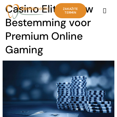
Casino Elite: Jouw
ZAKAŽITE
TERMIN
Bestemming voor
Premium Online
Gaming