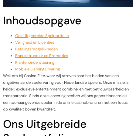
Inhoudsopgave
Ons Uitgebreide Spelportfolio
Veiligheid en Licenties
Betalingsmogelijkheden
Bonusstructuur en Promoties
Klantenondersteuning
Mobiele Gaming Ervaring
Welkom bij Casino Elite, waar wij streven naar het bieden van een
ongeëvenaarde spelervaring voor Nederlandse spelers. Onze missie is
helder: exclusieve entertainment combineren met betrouwbaarheid en
transparantie. Sinds onze lancering hebben wij ons gepositioneerd als
een toonaangevende speler in de online casinobranche, met een focus
op kwaliteit boven kwantiteit.
Ons Uitgebreide