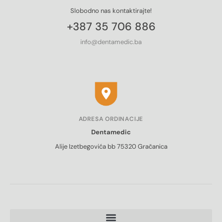
Slobodno nas kontaktirajte!
+387 35 706 886
info@dentamedic.ba
ADRESA ORDINACIJE
Dentamedic
Alije Izetbegovića bb 75320 Gračanica