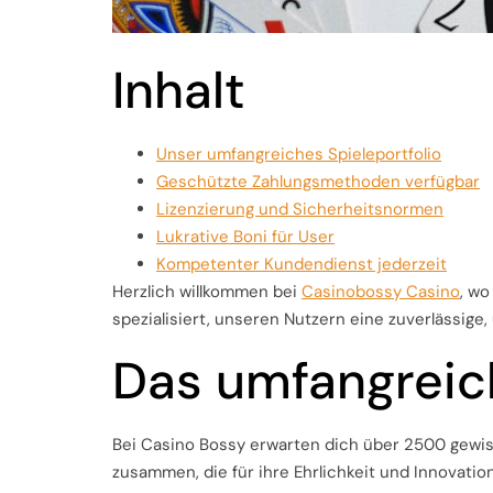
Inhalt
Unser umfangreiches Spieleportfolio
Geschützte Zahlungsmethoden verfügbar
Lizenzierung und Sicherheitsnormen
Lukrative Boni für User
Kompetenter Kundendienst jederzeit
Herzlich willkommen bei
Casinobossy Casino
, wo
spezialisiert, unseren Nutzern eine zuverlässige
Das umfangreic
Bei Casino Bossy erwarten dich über 2500 gewiss
zusammen, die für ihre Ehrlichkeit und Innovatio