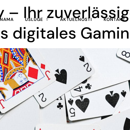
– Ihr zuverlässig
 NAMA
USLUGE
AKTUELNOSTI
KONTAKT
es digitales Gami