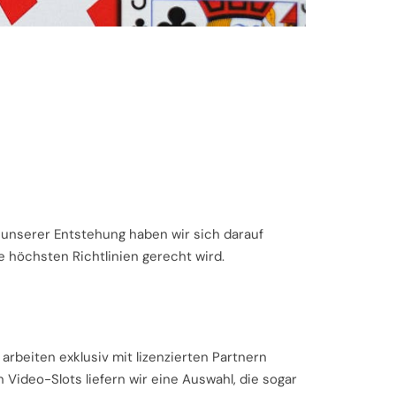
t unserer Entstehung haben wir sich darauf
e höchsten Richtlinien gerecht wird.
rbeiten exklusiv mit lizenzierten Partnern
 Video-Slots liefern wir eine Auswahl, die sogar