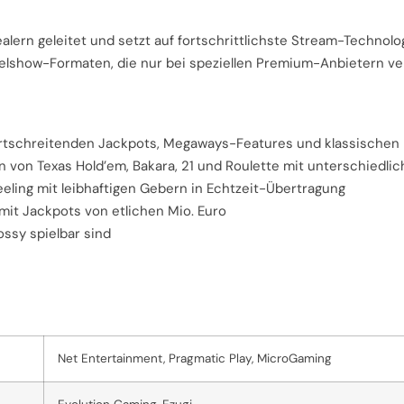
ern geleitet und setzt auf fortschrittlichste Stream-Technolog
pielshow-Formaten, die nur bei speziellen Premium-Anbietern ve
rtschreitenden Jackpots, Megaways-Features und klassischen 
 von Texas Hold’em, Bakara, 21 und Roulette mit unterschiedlic
eling mit leibhaftigen Gebern in Echtzeit-Übertragung
t Jackpots von etlichen Mio. Euro
ossy spielbar sind
Net Entertainment, Pragmatic Play, MicroGaming