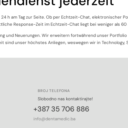
endienst jederzeit
 24 h am Tag zur Seite. Ob per Echtzeit-Chat, elektronischer P
tliche Response-Zeit im Echtzeit-Chat liegt bei weniger als 6
ung und Neuerungen. Wir erweitern fortwährend unser Portfol
 sind unser höchstes Anliegen, weswegen wir in Technology, 
BROJ TELEFONA
Slobodno nas kontaktirajte!
+387 35 706 886
info@dentamedic.ba