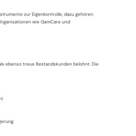
nstrumente zur Eigenkontrolle, dazu gehören
n Organisationen wie GamCare und
als ebenso treue Bestandskunden belohnt. Die
ni
gerung