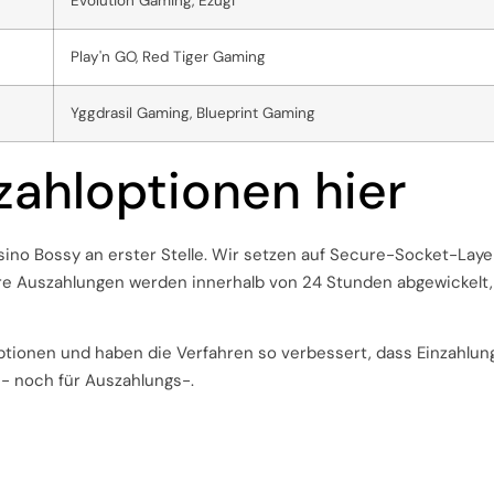
Evolution Gaming, Ezugi
Play'n GO, Red Tiger Gaming
Yggdrasil Gaming, Blueprint Gaming
zahloptionen hier
sino Bossy an erster Stelle. Wir setzen auf Secure-Socket-Lay
sere Auszahlungen werden innerhalb von 24 Stunden abgewickelt
ionen und haben die Verfahren so verbessert, dass Einzahlung
n- noch für Auszahlungs-.