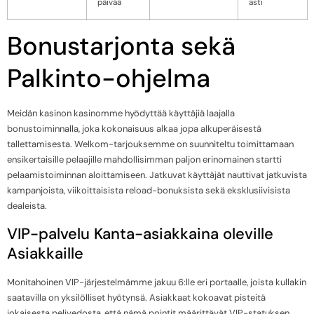
päivää
asti
Bonustarjonta sekä
Palkinto-ohjelma
Meidän kasinon kasinomme hyödyttää käyttäjiä laajalla
bonustoiminnalla, joka kokonaisuus alkaa jopa alkuperäisestä
tallettamisesta. Welkom-tarjouksemme on suunniteltu toimittamaan
ensikertaisille pelaajille mahdollisimman paljon erinomainen startti
pelaamistoiminnan aloittamiseen. Jatkuvat käyttäjät nauttivat jatkuvista
kampanjoista, viikoittaisista reload-bonuksista sekä eksklusiivisista
dealeista.
VIP-palvelu Kanta-asiakkaina oleville
Asiakkaille
Monitahoinen VIP-järjestelmämme jakuu 6:lle eri portaalle, joista kullakin
saatavilla on yksilölliset hyötynsä. Asiakkaat kokoavat pisteitä
jokaisesta pelivedosta, että nämä pointit määrittävät VIP-statuksen.