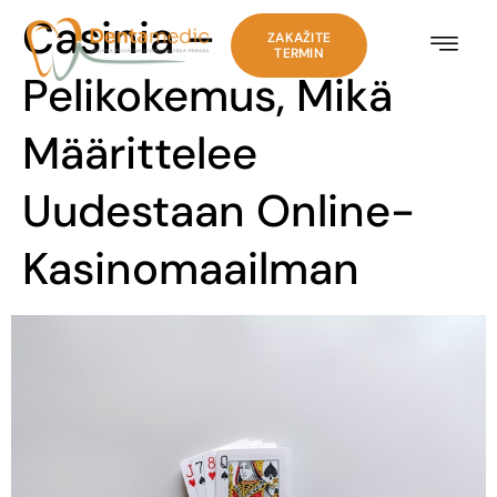
Casinia –
ZAKAŽITE
TERMIN
Pelikokemus, Mikä
Määrittelee
Uudestaan Online-
Kasinomaailman