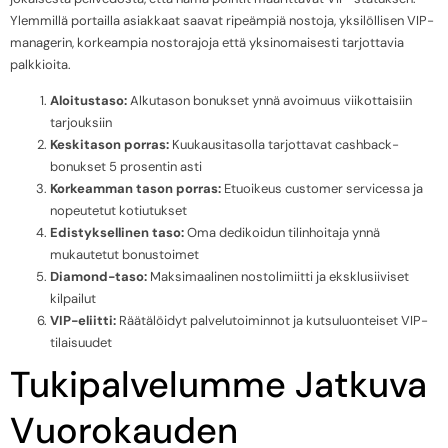
Ylemmillä portailla asiakkaat saavat ripeämpiä nostoja, yksilöllisen VIP-
managerin, korkeampia nostorajoja että yksinomaisesti tarjottavia
palkkioita.
Aloitustaso:
Alkutason bonukset ynnä avoimuus viikottaisiin
tarjouksiin
Keskitason porras:
Kuukausitasolla tarjottavat cashback-
bonukset 5 prosentin asti
Korkeamman tason porras:
Etuoikeus customer servicessa ja
nopeutetut kotiutukset
Edistyksellinen taso:
Oma dedikoidun tilinhoitaja ynnä
mukautetut bonustoimet
Diamond-taso:
Maksimaalinen nostolimiitti ja eksklusiiviset
kilpailut
VIP-eliitti:
Räätälöidyt palvelutoiminnot ja kutsuluonteiset VIP-
tilaisuudet
Tukipalvelumme Jatkuva
Vuorokauden