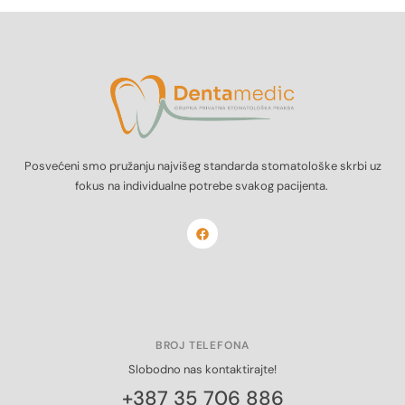
Posvećeni smo pružanju najvišeg standarda stomatološke skrbi uz
fokus na individualne potrebe svakog pacijenta.
BROJ TELEFONA
Slobodno nas kontaktirajte!
+387 35 706 886