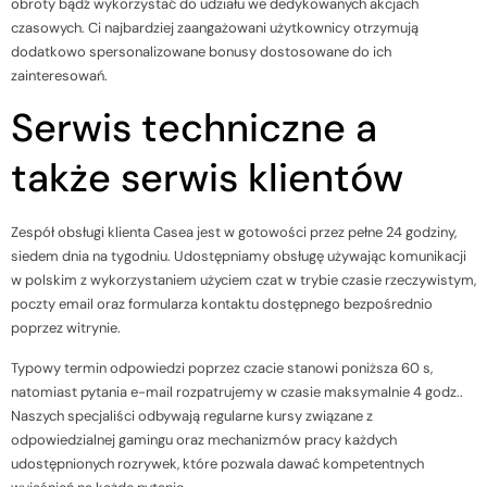
obroty bądź wykorzystać do udziału we dedykowanych akcjach
czasowych. Ci najbardziej zaangażowani użytkownicy otrzymują
dodatkowo spersonalizowane bonusy dostosowane do ich
zainteresowań.
Serwis techniczne a
także serwis klientów
Zespół obsługi klienta Casea jest w gotowości przez pełne 24 godziny,
siedem dnia na tygodniu. Udostępniamy obsługę używając komunikacji
w polskim z wykorzystaniem użyciem czat w trybie czasie rzeczywistym,
poczty email oraz formularza kontaktu dostępnego bezpośrednio
poprzez witrynie.
Typowy termin odpowiedzi poprzez czacie stanowi poniższa 60 s,
natomiast pytania e-mail rozpatrujemy w czasie maksymalnie 4 godz..
Naszych specjaliści odbywają regularne kursy związane z
odpowiedzialnej gamingu oraz mechanizmów pracy każdych
udostępnionych rozrywek, które pozwala dawać kompetentnych