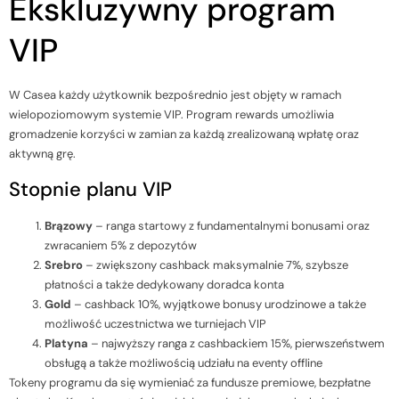
Ekskluzywny program
VIP
W Casea każdy użytkownik bezpośrednio jest objęty w ramach
wielopoziomowym systemie VIP. Program rewards umożliwia
gromadzenie korzyści w zamian za każdą zrealizowaną wpłatę oraz
aktywną grę.
Stopnie planu VIP
Brązowy
– ranga startowy z fundamentalnymi bonusami oraz
zwracaniem 5% z depozytów
Srebro
– zwiększony cashback maksymalnie 7%, szybsze
płatności a także dedykowany doradca konta
Gold
– cashback 10%, wyjątkowe bonusy urodzinowe a także
możliwość uczestnictwa we turniejach VIP
Platyna
– najwyższy ranga z cashbackiem 15%, pierwszeństwem
obsługą a także możliwością udziału na eventy offline
Tokeny programu da się wymieniać za fundusze premiowe, bezpłatne