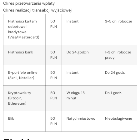
Okres przetwarzania wpłaty
Okres realizacji transakcji wyjściowej
Płatności kartami
50
Instant
3-5 dni robocze
debetowe i
PLN
kredytowe
(Visa/Mastercard)
Płatności bank
50
Do 24 godzin
1-3 dni robocze
PLN
pracy
E-portfele online
50
Instant
Do 24 godz.
(Skrill, Neteller)
PLN
Kryptowaluty
50
W ciągu 15
Do 1 godz.
(Bitcoin,
PLN
minut
Ethereum)
Blik
50
Natychmiastowo
Nieobsługiwane
PLN