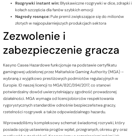
Rozgrywki instant win:
Błyskawiczne rozgrywki w dice, zdrapki i
kołach szczęścia dla fanów szybkich emocji
Nagrody rosnące:
Pule premii zwiększające się do milionów
złotych w najpopularniejszych produkcjach sektora
Zezwolenie i
zabezpieczenie gracza
Kasyno Casea Hazardowe funkcjonuje na podstawie certyfikatu
gamingowej udzielonej przez Maltańskie Gaming Authority (MGA) –
wybraną z wyjątkowo prestiżowych podmiotów regulacyjnych w
Europie. ID naszej licencji to MGA/B2C/394/2017, co stanowi
potwierdzalny dowód uwierzytelniający zgodność prowadzonej
działalności. MGA wymaga od licencjobiorców respektowania
rygorystycznych standardów odnośnie bezpieczeństwa graczy,
rzetelności rozgrywek a także odpowiedzialnego hazardu.
Wprowadziliśmy kompleksowy schemat świadomej rozrywki, który
posiada opcję ustawienia progów wpłat, przegranych, okresu gry oraz