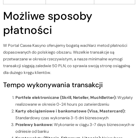
Możliwe sposoby
płatności
W Portal Casea Kasyno oferujemy bogatą wachlarz metod płatności
dopasowanych do polskiego obszaru. Wszelkie transakcje są
przetwarzane w okresie rzeczywistym, a nasze minimalne wymogi
transakcji sięgają zaledwie 50 PLN, co sprawia swoją stronę osiągalną
dla dużego kręgu klientów.
Tempo wykonywania transakcji
Portfele elektroniczne (Skrill, Neteller, MuchBetter):
Wypłaty
realizowane w okresie 0-24 hours po zatwierdzeniu
Karty obciążeniowe i bankomatowe (Visa, Mastercard):
Standardowy czas wykonania 3-5 dni biznesowych
Przelewy bankowe:
Wykonanie w ciągu 3-7 days biznesowych w
odniesie od banku