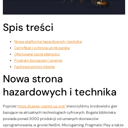
Spis treści
Nowa platforma hazardowych i technika
Certyfikat i ochrona użytkownika
Oferowane opcje płatności
Program bonusowy i premie
Fachowa pomoc klienta
Nowa strona
hazardowych i technika
Poprzez
https://casea-casino.us.org/
stworzyliśmy środowisko gier
bazujące na aktualnych technologiach cyfrowych. Bogata biblioteka
posiada ponad 3000 produkcji od uznanych dostawców
oprogramowania, w gronie NetEnt, Microgaming, Pragmatic Play a także