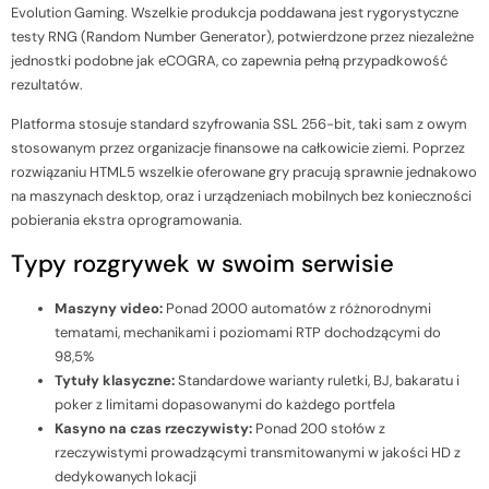
Evolution Gaming. Wszelkie produkcja poddawana jest rygorystyczne
testy RNG (Random Number Generator), potwierdzone przez niezależne
jednostki podobne jak eCOGRA, co zapewnia pełną przypadkowość
rezultatów.
Platforma stosuje standard szyfrowania SSL 256-bit, taki sam z owym
stosowanym przez organizacje finansowe na całkowicie ziemi. Poprzez
rozwiązaniu HTML5 wszelkie oferowane gry pracują sprawnie jednakowo
na maszynach desktop, oraz i urządzeniach mobilnych bez konieczności
pobierania ekstra oprogramowania.
Typy rozgrywek w swoim serwisie
Maszyny video:
Ponad 2000 automatów z różnorodnymi
tematami, mechanikami i poziomami RTP dochodzącymi do
98,5%
Tytuły klasyczne:
Standardowe warianty ruletki, BJ, bakaratu i
poker z limitami dopasowanymi do każdego portfela
Kasyno na czas rzeczywisty:
Ponad 200 stołów z
rzeczywistymi prowadzącymi transmitowanymi w jakości HD z
dedykowanych lokacji