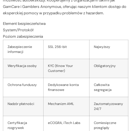
możliwość autoekskluzji. Kooperujemy z organizacjami takimi jak
GamCare i Gamblers Anonymous, oferując naszym klientom dostęp do
eksperckiej pomocy w przypadku problemów z hazardem.
Element bezpieczeństwa
System/Protokół
Poziom zabezpieczenia
Zabezpieczenie
SSL 256-bit
Najwyższy
informacji
Weryfikacja osoby
KYC (Know Your
Obligatoryjny
Customer)
Ochrona funduszy
Dedykowane konta
Całkowita
finansowe
segregacja
Nadzór płatności
Mechanizm AML
Zautomatyzowany
24/7
Certyfikacja
eCOGRA, iTech Labs
Comiesięczne
rozgrywek
przeglądy