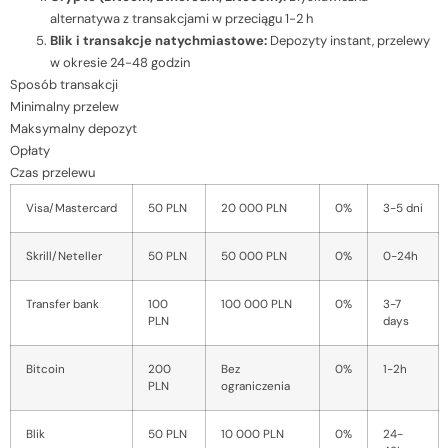
alternatywa z transakcjami w przeciągu 1-2 h
Blik i transakcje natychmiastowe:
Depozyty instant, przelewy
w okresie 24-48 godzin
Sposób transakcji
Minimalny przelew
Maksymalny depozyt
Opłaty
Czas przelewu
Visa/Mastercard
50 PLN
20 000 PLN
0%
3-5 dni
Skrill/Neteller
50 PLN
50 000 PLN
0%
0-24h
Transfer bank
100
100 000 PLN
0%
3-7
PLN
days
Bitcoin
200
Bez
0%
1-2h
PLN
ograniczenia
Blik
50 PLN
10 000 PLN
0%
24-