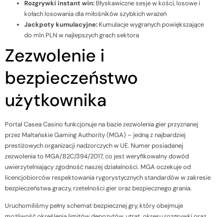
Rozgrywki instant win:
Błyskawiczne sesje w kości, losowe i
kołach losowania dla miłośników szybkich wrażeń
Jackpoty kumulacyjne:
Kumulacje wygranych powiększające
do mln PLN w najlepszych grach sektora
Zezwolenie i
bezpieczeństwo
użytkownika
Portal Casea Casino funkcjonuje na bazie zezwolenia gier przyznanej
przez Maltańskie Gaming Authority (MGA) – jedną z najbardziej
prestiżowych organizacji nadzorczych w UE. Numer posiadanej
zezwolenia to MGA/B2C/394/2017, co jest weryfikowalny dowód
uwierzytelniający zgodność naszej działalności. MGA oczekuje od
licencjobiorców respektowania rygorystycznych standardów w zakresie
bezpieczeństwa graczy, rzetelności gier oraz bezpiecznego grania.
Uruchomiliśmy pełny schemat bezpiecznej gry, który obejmuje
możliwość określenia limitów depozytów, utrat, okresu rozgrywki oraz