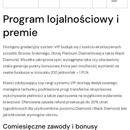
48h
Program lojalnościowy i
premie
Dostępny gradacyjny system VIP buduje się z sześciu ekskluzywnych
szczebli: Bronze, Srebrnego, Złotej, Platinum, Diamentowej a także Black
Diamond. Wszelka zakręcona spin, wyciągnięta ręka czy obstawiony
stake generuje punkty bonusowe, które jest możliwość wymienić na
realne fundusze w stosunku 100 jednostek = 1 PLN.
Klienci zdobywający top rangi systemu VIP dostają dedykowanego
managera rachunku, podniesione progi transferów, ekspresowe
wykonywanie płatności a także zaproszenia na wyjątkowe wydarzenia
branżowe. Oferowana zasada refund przekazuje do 20% utrat
tygodniowych dla użytkowników poziomu Diamond i Black Diamond, bez
jakichkolwiek wymogów obrotu.
Comiesięczne zawody i bonusy