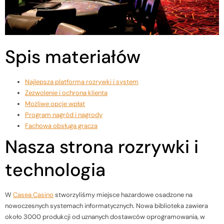
Spis materiałów
Najlepsza platforma rozrywki i system
Zezwolenie i ochrona klienta
Możliwe opcje wpłat
Program nagród i nagrody
Fachowa obsługa gracza
Nasza strona rozrywki i
technologia
W
Casea Casino
stworzyliśmy miejsce hazardowe osadzone na
nowoczesnych systemach informatycznych. Nowa biblioteka zawiera
około 3000 produkcji od uznanych dostawców oprogramowania, w