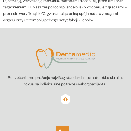
rejestracją, weryfikacją rachunku, metodami transakcji, premiami oraz
zagadnieniami IT. Nasz zespół compliance blisko kooperuje z graczami w
procesie weryfikacji KYC, gwarantując pełną spójność z wymogami
organu przy utrzymaniu pełnego satysfakcji klientów.
Posvećeni smo pružanju najvišeg standarda stomatološke skrbi uz
fokus na individualne potrebe svakog pacijenta.