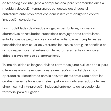
de tecnología de inteligencia computacional para recomendaciones a
medida y detección temprana de conductas destinados al
entretenimiento problemáticos demuestra este obligación con tal
innovación consciente.
Los modalidades destinados a jugadas particulares, incluyendo
alternativas en resultados específicos para jugadores particulares,
estadísticas de juego junto a conjuntos sofisticadas, cumplen estas
necesidades para usuarios veteranos los cuales persiguen beneficio en
nichos específicos. Tal extensión de sector raramente es replica en
sitios a través de foco solamente local.
Tal multiplicidad en lenguas, divisas permitidas junto a ajuste social para
diferentes ámbitos evidencia esta orientación mundial de dichos
operadores. Mecanismos para la conversión automatizada sobre las
cuotas mediante tipos decimales, quebrados junto a estadounidenses
simplifican tal interpretación independientemente del procedencia
territorial para el jugador.