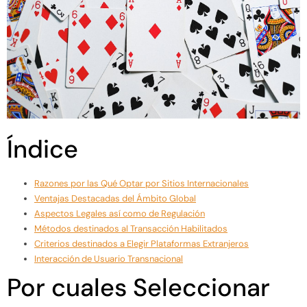
Índice
Razones por las Qué Optar por Sitios Internacionales
Ventajas Destacadas del Ámbito Global
Aspectos Legales así como de Regulación
Métodos destinados al Transacción Habilitados
Criterios destinados a Elegir Plataformas Extranjeros
Interacción de Usuario Transnacional
Por cuales Seleccionar