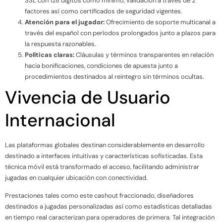
SSL con 128 dígitos como mínimo, validación a través de 2
factores así como certificados de seguridad vigentes.
Atención para el jugador:
Ofrecimiento de soporte multicanal a
través del español con períodos prolongados junto a plazos para
la respuesta razonables.
Políticas claras:
Cláusulas y términos transparentes en relación
hacia bonificaciones, condiciones de apuesta junto a
procedimientos destinados al reintegro sin términos ocultas.
Vivencia de Usuario
Internacional
Las plataformas globales destinan considerablemente en desarrollo
destinado a interfaces intuitivas y características sofisticadas. Esta
técnica móvil está transformado el acceso, facilitando administrar
jugadas en cualquier ubicación con conectividad.
Prestaciones tales como este cashout fraccionado, diseñadores
destinados a jugadas personalizadas así como estadísticas detalladas
en tiempo real caracterizan para operadores de primera. Tal integración