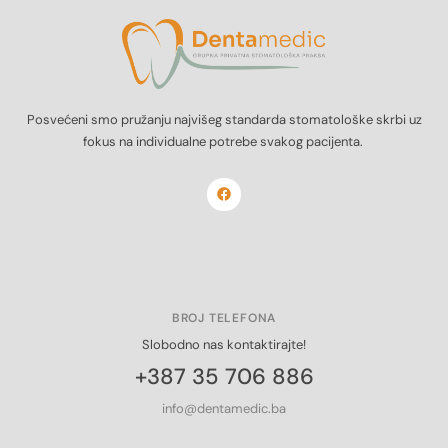
Posvećeni smo pružanju najvišeg standarda stomatološke skrbi uz
fokus na individualne potrebe svakog pacijenta.
BROJ TELEFONA
Slobodno nas kontaktirajte!
+387 35 706 886
info@dentamedic.ba