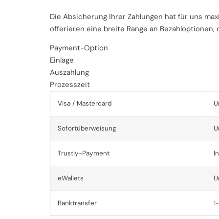
Die Absicherung Ihrer Zahlungen hat für uns max
offerieren eine breite Range an Bezahloptionen,
Payment-Option
Einlage
Auszahlung
Prozesszeit
Visa / Mastercard
U
Sofortüberweisung
U
Trustly-Payment
I
eWallets
U
Banktransfer
1