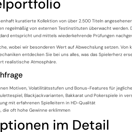
lportfolio
enhaft kuratierte Kollektion von über 2.500 Titeln angesehener E
regelmäßig von externen Testinstituten überwacht werden. D
ndard entspricht und mittels wiederkehrende Prüfungen nachgew
reiche, wobei wir besonderen Wert auf Abwechslung setzen. Von 
chaniken entdecken Sie bei uns alles, was das Spielerherz ers
rt realistische Atmosphäre.
hfrage
enen Motiven, Volatilitätsstufen und Bonus-Features für jegli
lettespiel, Blackjackvarianten, Bakkarat und Pokerspiele in ve
ng mit erfahrenen Spielleitern in HD-Qualität
 die oft hohe Gewinne erklimmen
ptionen im Detail