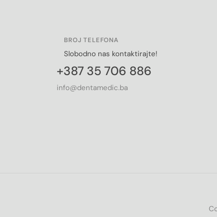
BROJ TELEFONA
Slobodno nas kontaktirajte!
+387 35 706 886
info@dentamedic.ba
Co