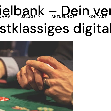
elbank – Dein ver
NAMA
USLUGE
AKTUELNOSTI
KONTAKT
rstklassiges digit