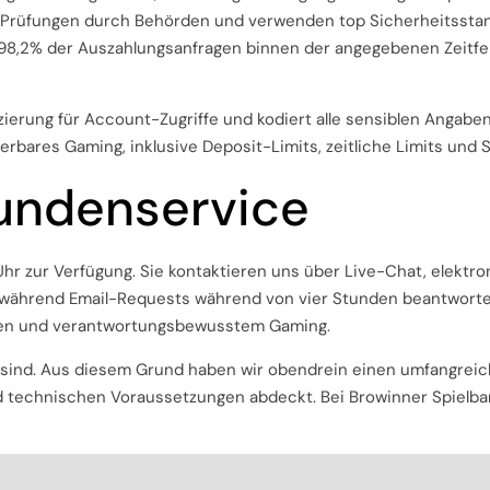
en Prüfungen durch Behörden und verwenden top Sicherheitsstan
t 98,2% der Auszahlungsanfragen binnen der angegebenen Zeitfen
fizierung für Account-Zugriffe und kodiert alle sensiblen Ang
ierbares Gaming, inklusive Deposit-Limits, zeitliche Limits und
Kundenservice
r zur Verfügung. Sie kontaktieren uns über Live-Chat, elektron
., während Email-Requests während von vier Stunden beantworte
onen und verantwortungsbewusstem Gaming.
 sind. Aus diesem Grund haben wir obendrein einen umfangreich
nd technischen Voraussetzungen abdeckt. Bei Browinner Spielba