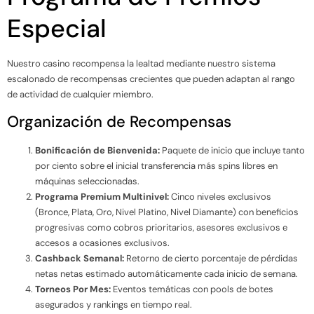
Especial
Nuestro casino recompensa la lealtad mediante nuestro sistema
escalonado de recompensas crecientes que pueden adaptan al rango
de actividad de cualquier miembro.
Organización de Recompensas
Bonificación de Bienvenida:
Paquete de inicio que incluye tanto
por ciento sobre el inicial transferencia más spins libres en
máquinas seleccionadas.
Programa Premium Multinivel:
Cinco niveles exclusivos
(Bronce, Plata, Oro, Nivel Platino, Nivel Diamante) con beneficios
progresivas como cobros prioritarios, asesores exclusivos e
accesos a ocasiones exclusivos.
Cashback Semanal:
Retorno de cierto porcentaje de pérdidas
netas netas estimado automáticamente cada inicio de semana.
Torneos Por Mes:
Eventos temáticas con pools de botes
asegurados y rankings en tiempo real.