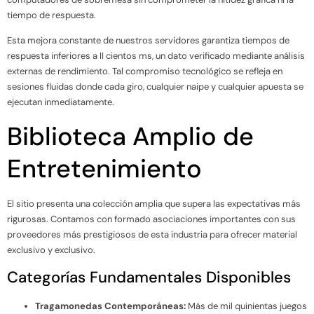
tiempo de respuesta.
Esta mejora constante de nuestros servidores garantiza tiempos de
respuesta inferiores a II cientos ms, un dato verificado mediante análisis
externas de rendimiento. Tal compromiso tecnológico se refleja en
sesiones fluidas donde cada giro, cualquier naipe y cualquier apuesta se
ejecutan inmediatamente.
Biblioteca Amplio de
Entretenimiento
El sitio presenta una colección amplia que supera las expectativas más
rigurosas. Contamos con formado asociaciones importantes con sus
proveedores más prestigiosos de esta industria para ofrecer material
exclusivo y exclusivo.
Categorías Fundamentales Disponibles
Tragamonedas Contemporáneas:
Más de mil quinientas juegos