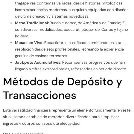
tragaperras con temas variadas, desde historias mitológicas
hasta experiencias modernas, cualquiera equipadas con diseños
de última creación y sistemas novedosas.
Mesa Tradicional:
Rueda europea, de América y de Francia; 21
con diversas modalidades; baccarát; póquer del Caribe y tejano
holdem.
Mesas en Vivo:
Repartidores cualificados emitiendo en alta
resolución desde sets profesionales, recreando la experiencia
genuina de casinos terrestres.
Jackpots Acumulativos:
Recompensas progresivos que han
llegado a cifras extraordinarias, refrescados en período directo.
Métodos de Depósito y
Transacciones
Esta versatilidad financiera representa un elemento fundamental en este
sitio. Hemos establecido métodos diversificados para simplificar
ingresos y cobros con absoluta efectividad.