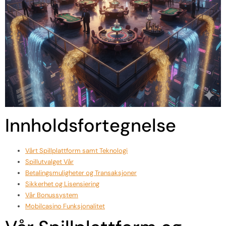
Innholdsfortegnelse
Vårt Spillplattform samt Teknologi
Spillutvalget Vår
Betalingsmuligheter og Transaksjoner
Sikkerhet og Lisensiering
Vår Bonussystem
Mobilcasino Funksjonalitet