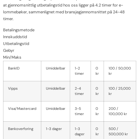
at gjennomsnittlig utbetalingstid hos oss ligger på 4.2 timer for e-
lommebøker, sammenlignet med bransjegjennomsnittet på 24-48
timer.
Betalingsmetode
Innskuddstid
Utbetalingstid
Gebyr
Min/Maks
BankID
Umiddelbar
1-2
0
100 / 50,000
timer
kr
kr
Vipps
Umiddelbar
2-4
0
100 / 25,000
timer
kr
kr
Visa/Mastercard
Umiddelbar
3-5
0
200 /
timer
kr
100,000 kr
Bankoverforing
1-3 dager
1-3
0
500 /
dager
kr
500,000 kr