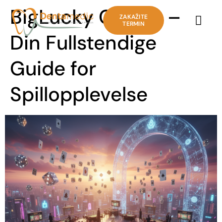
BigLucky Casino –
ZAKAŽITE
TERMIN
Din Fullstendige
Guide for
Spillopplevelse