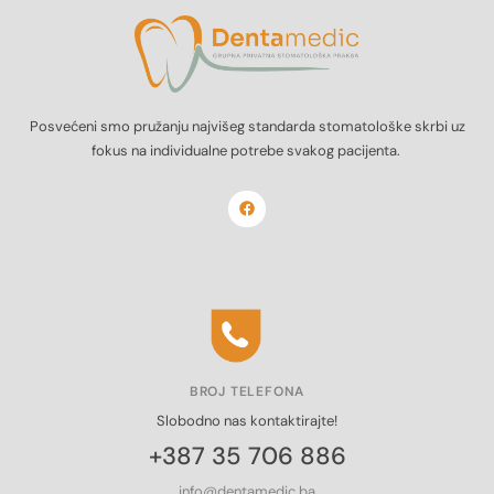
Posvećeni smo pružanju najvišeg standarda stomatološke skrbi uz
fokus na individualne potrebe svakog pacijenta.
BROJ TELEFONA
Slobodno nas kontaktirajte!
+387 35 706 886
info@dentamedic.ba