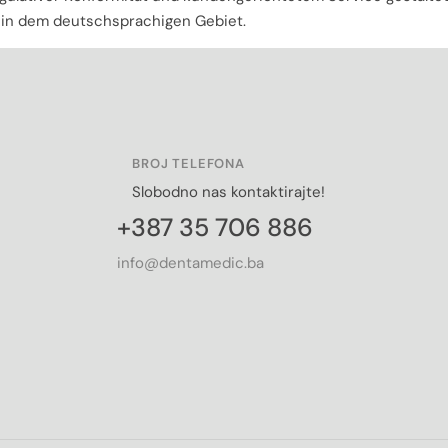
 in dem deutschsprachigen Gebiet.
BROJ TELEFONA
Slobodno nas kontaktirajte!
+387 35 706 886
info@dentamedic.ba