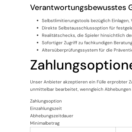
Verantwortungsbewusstes G
Selbstlimitierungstools bezüglich Einlagen,
Direkte Selbstausschlussoption für festge
Realitätschecks, die Spieler hinsichtlich d
Sofortiger Zugriff zu fachkundigen Beratun
Altersüberprüfungssystem für die Präventi
Zahlungsoption
Unser Anbieter akzeptieren ein Fülle erprobter 
unmittelbar bearbeitet, wenngleich Abhebungen 
Zahlungsoption
Einzahlungszeit
Abhebungszeitdauer
Minimalbetrag