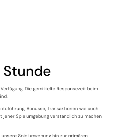
e Stunde
Verfügung. Die gemittelte Responsezeit beim
ind.
Kontoführung, Bonusse, Transaktionen wie auch
it jener Spielumgebung verständlich zu machen
et unsere Spielumgebung hin zur primären