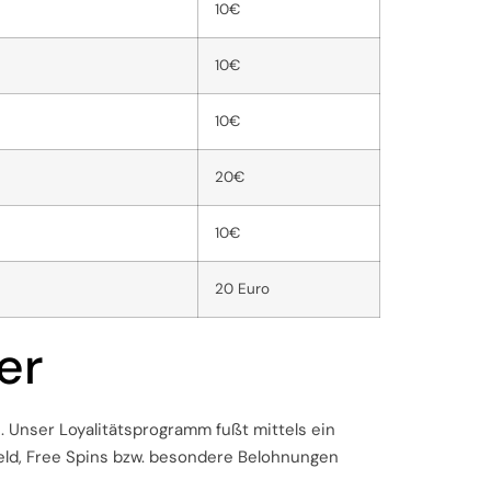
10€
10€
10€
20€
10€
20 Euro
er
Unser Loyalitätsprogramm fußt mittels ein
eld, Free Spins bzw. besondere Belohnungen