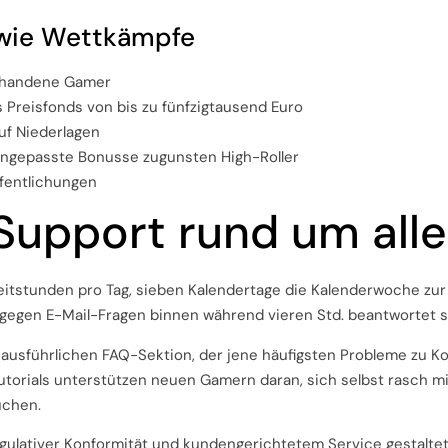
owie Wettkämpfe
rhandene Gamer
Preisfonds von bis zu fünfzigtausend Euro
uf Niederlagen
angepasste Bonusse zugunsten High-Roller
fentlichungen
 Support rund um all
tstunden pro Tag, sieben Kalendertage die Kalenderwoche zur 
ingegen E-Mail-Fragen binnen während vieren Std. beantwortet s
n ausführlichen FAQ-Sektion, der jene häufigsten Probleme zu 
utorials unterstützen neuen Gamern daran, sich selbst rasch m
uchen.
egulativer Konformität und kundengerichtetem Service gestalt