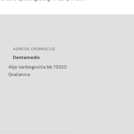
ADRESA ORDINACIJE
Dentamedic
Alije Izetbegovića bb 75320
Gračanica