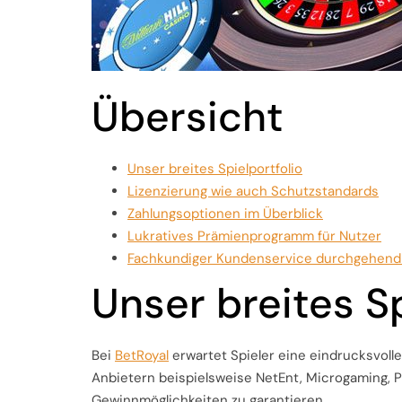
Übersicht
Unser breites Spielportfolio
Lizenzierung wie auch Schutzstandards
Zahlungsoptionen im Überblick
Lukratives Prämienprogramm für Nutzer
Fachkundiger Kundenservice durchgehend
Unser breites S
Bei
BetRoyal
erwartet Spieler eine eindrucksvol
Anbietern beispielsweise NetEnt, Microgaming, Pr
Gewinnmöglichkeiten zu garantieren.