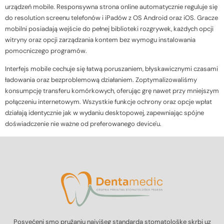
urządzeń mobile. Responsywna strona online automatycznie reguluje się
do resolution screenu telefonów i iPadów z OS Android oraz iOS. Gracze
mobilni posiadają wejście do pełnej biblioteki rozgrywek, każdych opcji
witryny oraz opcji zarządzania kontem bez wymogu instalowania
pomocniczego programów.
Interfejs mobile cechuje się łatwą poruszaniem, błyskawicznymi czasami
ładowania oraz bezproblemową działaniem. Zoptymalizowaliśmy
konsumpcję transferu komórkowych, oferując grę nawet przy mniejszym
połączeniu internetowym. Wszystkie funkcje ochrony oraz opcje wpłat
działają identycznie jak w wydaniu desktopowej, zapewniając spójne
doświadczenie nie ważne od preferowanego device'u.
Posvećeni smo pružanju najvišeg standarda stomatološke skrbi uz