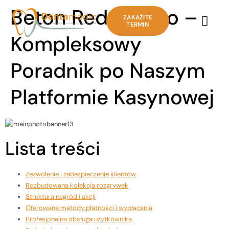
Beton Red Casino –
ZAKAŽITE
TERMIN
Kompleksowy
Poradnik po Naszym
Platformie Kasynowej
Lista treści
Zezwolenie i zabezpieczenie klientów
Rozbudowana kolekcja rozgrywek
Struktura nagród i akcji
Oferowane metody płatności i wypłacania
Profesjonalna obsługa użytkownika