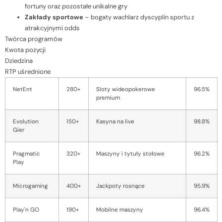
fortuny oraz pozostałe unikalne gry
Zakłady sportowe
– bogaty wachlarz dyscyplin sportu z
atrakcyjnymi odds
Twórca programów
Kwota pozycji
Dziedzina
RTP uśrednione
NetEnt
280+
Sloty wideopokerowe
96.5%
premium
Evolution
150+
Kasyna na live
98.8%
Gier
Pragmatic
320+
Maszyny i tytuły stołowe
96.2%
Play
Microgaming
400+
Jackpoty rosnące
95.9%
Play'n GO
190+
Mobilne maszyny
96.4%