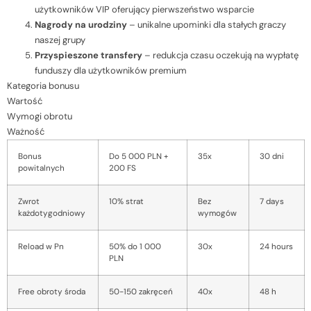
użytkowników VIP oferujący pierwszeństwo wsparcie
Nagrody na urodziny
– unikalne upominki dla stałych graczy
naszej grupy
Przyspieszone transfery
– redukcja czasu oczekują na wypłatę
funduszy dla użytkowników premium
Kategoria bonusu
Wartość
Wymogi obrotu
Ważność
Bonus
Do 5 000 PLN +
35x
30 dni
powitalnych
200 FS
Zwrot
10% strat
Bez
7 days
każdotygodniowy
wymogów
Reload w Pn
50% do 1 000
30x
24 hours
PLN
Free obroty środa
50-150 zakręceń
40x
48 h