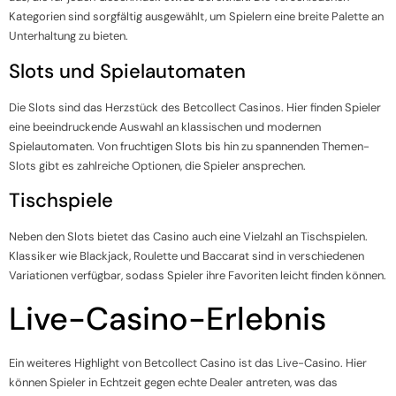
Kategorien sind sorgfältig ausgewählt, um Spielern eine breite Palette an
Unterhaltung zu bieten.
Slots und Spielautomaten
Die Slots sind das Herzstück des Betcollect Casinos. Hier finden Spieler
eine beeindruckende Auswahl an klassischen und modernen
Spielautomaten. Von fruchtigen Slots bis hin zu spannenden Themen-
Slots gibt es zahlreiche Optionen, die Spieler ansprechen.
Tischspiele
Neben den Slots bietet das Casino auch eine Vielzahl an Tischspielen.
Klassiker wie Blackjack, Roulette und Baccarat sind in verschiedenen
Variationen verfügbar, sodass Spieler ihre Favoriten leicht finden können.
Live-Casino-Erlebnis
Ein weiteres Highlight von Betcollect Casino ist das Live-Casino. Hier
können Spieler in Echtzeit gegen echte Dealer antreten, was das