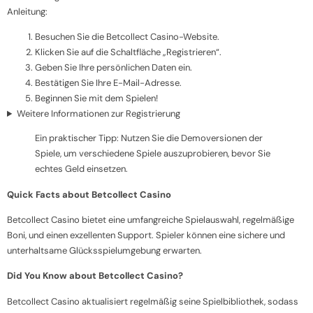
Anleitung:
Besuchen Sie die Betcollect Casino-Website.
Klicken Sie auf die Schaltfläche „Registrieren“.
Geben Sie Ihre persönlichen Daten ein.
Bestätigen Sie Ihre E-Mail-Adresse.
Beginnen Sie mit dem Spielen!
Weitere Informationen zur Registrierung
Ein praktischer Tipp: Nutzen Sie die Demoversionen der
Spiele, um verschiedene Spiele auszuprobieren, bevor Sie
echtes Geld einsetzen.
Quick Facts about Betcollect Casino
Betcollect Casino bietet eine umfangreiche Spielauswahl, regelmäßige
Boni, und einen exzellenten Support. Spieler können eine sichere und
unterhaltsame Glücksspielumgebung erwarten.
Did You Know about Betcollect Casino?
Betcollect Casino aktualisiert regelmäßig seine Spielbibliothek, sodass