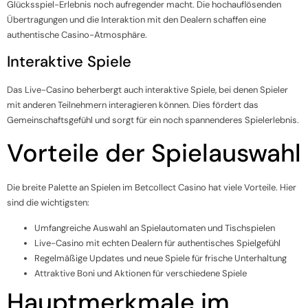
Glücksspiel-Erlebnis noch aufregender macht. Die hochauflösenden
Übertragungen und die Interaktion mit den Dealern schaffen eine
authentische Casino-Atmosphäre.
Interaktive Spiele
Das Live-Casino beherbergt auch interaktive Spiele, bei denen Spieler
mit anderen Teilnehmern interagieren können. Dies fördert das
Gemeinschaftsgefühl und sorgt für ein noch spannenderes Spielerlebnis.
Vorteile der Spielauswahl
Die breite Palette an Spielen im Betcollect Casino hat viele Vorteile. Hier
sind die wichtigsten:
Umfangreiche Auswahl an Spielautomaten und Tischspielen
Live-Casino mit echten Dealern für authentisches Spielgefühl
Regelmäßige Updates und neue Spiele für frische Unterhaltung
Attraktive Boni und Aktionen für verschiedene Spiele
Hauptmerkmale im