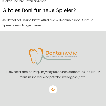
klicken und Ihre Daten eingeben.
Gibt es Boni für neue Spieler?
Ja, Betcollect Casino bietet attraktive Willkommensboni für neue
Spieler, die sich registrieren.
Posvećeni smo pružanju najvišeg standarda stomatološke skrbi uz
fokus na individualne potrebe svakog pacijenta.