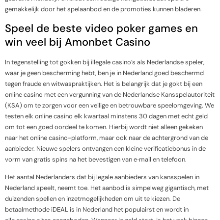
gemakkelijk door het spelaanbod en de promoties kunnen bladeren.
Speel de beste video poker games en
win veel bij Amonbet Casino
In tegenstelling tot gokken bij illegale casino’s als Nederlandse speler,
waar je geen bescherming hebt, ben je in Nederland goed beschermd
tegen fraude en witwaspraktijken. Het is belangrijk dat je gokt bij een
online casino met een vergunning van de Nederlandse Kansspelautoriteit
(KSA) om te zorgen voor een veilige en betrouwbare speelomgeving. We
testen elk online casino elk kwartaal minstens 30 dagen met echt geld
om tot een goed oordeel te komen. Hierbij wordt niet alleen gekeken
naar het online casino-platform, maar ook naar de achtergrond van de
aanbieder. Nieuwe spelers ontvangen een kleine verificatiebonus in de
vorm van gratis spins na het bevestigen van e‑mail en telefoon.
Het aantal Nederlanders dat bij legale aanbieders van kansspelen in
Nederland speelt, neemt toe. Het aanbod is simpelweg gigantisch, met
duizenden spellen en inzetmogelijkheden om uit te kiezen. De
betaalmethode iDEAL is in Nederland het populairst en wordt in