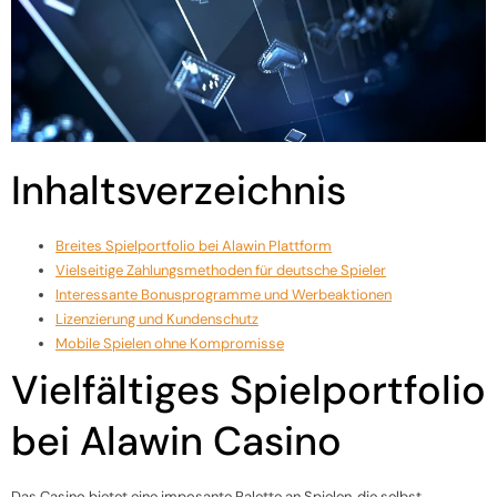
Inhaltsverzeichnis
Breites Spielportfolio bei Alawin Plattform
Vielseitige Zahlungsmethoden für deutsche Spieler
Interessante Bonusprogramme und Werbeaktionen
Lizenzierung und Kundenschutz
Mobile Spielen ohne Kompromisse
Vielfältiges Spielportfolio
bei Alawin Casino
Das Casino bietet eine imposante Palette an Spielen, die selbst