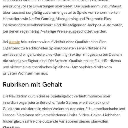
anspruchsvollste Erwartungen überbietet. Die Spielsammlung umfasst
über tausend sorgfältig zusammengestellte Spiele von renommierten
Herstellern wie NetEnt Gaming, Microgaming und Pragmatic Play.
Insbesondere erwähnenswert sind die steigenden Jackpot-Automaten,
bei denen regelmäßig 7-stellige Preise ausgeschüttet werden.
Bei
Alawin
fokussieren wir auf Vielfalt ohne Qualitätseinbußen.
Ergänzend zu traditionellen Spielautomaten sehen Nutzer eine
umfassend eingerichtete Live-Gaming-Sektion mit geschulten Dealern,
die ständig verfügbar sind. Die Stream-Qualität erzielt Full-HD-Niveau
und sichert ein authentisches Spielbank-Atmosphäre direkt vom
privaten Wohnzimmer aus.
Rubriken mit Gehalt
Die Navigation durch dieses Spielangebot verläuft mühelos über
inhaltlich organisierte Bereiche. Table Games wie Blackjack und
Glücksrad existieren in vielen Varianten, darunter EU-, amerikanische und
France- Versionen mit verschiedenen Limits. Video-Poker-Liebhaber
finden gleich zahlreiche dutzende Variationen dieses planvollen
Klassikers.