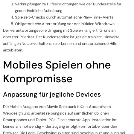
Verknüpfungen zu Hilfeeinrichtungen wie der Bundesstelle für
gesundheitliche Aufklärung
Spielzeit-Checks durch automatische Play-Time-Alerts
Obligatorische Altersprüfung vor der initialen Withdrawal
Der verantwortungsvolle Umgang mit Spielen rangiert für uns an
oberster Priorität. Der Kundenservice ist gezielt trainiert, Hinweise
auffälligen Nutzerverhaltens zu erkennen und entsprechende Hilfe
anzubieten.
Mobiles Spielen ohne
Kompromisse
Anpassung für jegliche Devices
Die Mobile Ausgabe von Alawin Spielbank fußt auf adaptivem
Webdesign und arbeitet reibungslos auf sämtlichen üblichen
Smartphones und Tablet-PCs. Eine separate App-Installation ist
keinesfalls notwendig – der Zugang erfolgt komfortabel über den
Browser. Die Lade-Geschwindigkeiten sind beschleunigt und auch bei