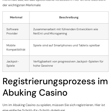
der wichtigsten Merkmale:
Merkmal
Beschreibung
Software
Zusammenarbeit mit führenden Entwicklern wie
Provider
NetEnt und Microgaming
Mobile
Spiele sind auf Smartphones und Tablets spielbar
Kompatibilität
Jackpot-
Verfügbarkeit von progressiven Jackpot-Spielen für
Spiele
hohe Gewinne
Registrierungsprozess im
Abuking Casino
Um im Abuking Casino zu spielen, müssen Sie sich registrieren. Hier ist
eine einfache Schritt-für-Schritt-Anleitung: