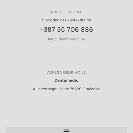
BROJ TELEFONA
Slobodno nas kontaktirajte!
+387 35 706 886
info@dentamedic.ba
ADRESA ORDINACIJE
Dentamedic
Alije Izetbegovića bb 75320 Gračanica