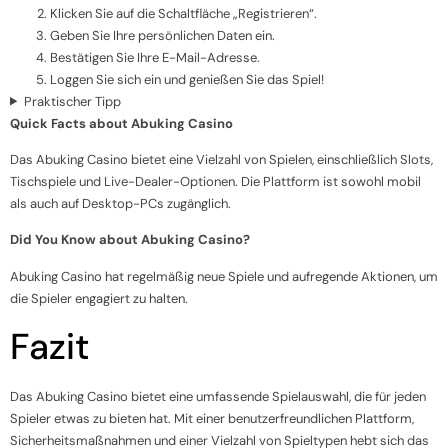
Klicken Sie auf die Schaltfläche „Registrieren“.
Geben Sie Ihre persönlichen Daten ein.
Bestätigen Sie Ihre E-Mail-Adresse.
Loggen Sie sich ein und genießen Sie das Spiel!
Praktischer Tipp
Quick Facts about Abuking Casino
Das Abuking Casino bietet eine Vielzahl von Spielen, einschließlich Slots,
Tischspiele und Live-Dealer-Optionen. Die Plattform ist sowohl mobil
als auch auf Desktop-PCs zugänglich.
Did You Know about Abuking Casino?
Abuking Casino hat regelmäßig neue Spiele und aufregende Aktionen, um
die Spieler engagiert zu halten.
Fazit
Das Abuking Casino bietet eine umfassende Spielauswahl, die für jeden
Spieler etwas zu bieten hat. Mit einer benutzerfreundlichen Plattform,
Sicherheitsmaßnahmen und einer Vielzahl von Spieltypen hebt sich das