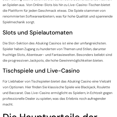
an Spielen aus. Von Online-Slots bis hin zu Live-Casino-Tischen bietet
die Plattform für jeden Geschmack etwas. Die Spiele stammen von
renommierten Softwareanbietern, was für hohe Qualität und spannende
Spielmechanik sorgt.
Slots und Spielautomaten
Die Slot-Sektion des Abuking Casinos ist eine der umfangreichsten.
Spieler haben Zugang zu hunderten von Themen und Stilen, darunter
fruchtige Slots, Abenteuer- und Fantasiewelten. Besonders beliebt sind
die progressiven Jackpots, die hohe Gewinnmöglichkeiten bieten.
Tischspiele und Live-Casino
Für Liebhaber von Tischspielen bietet das Abuking Casino eine Vielzahl
von Optionen. Hier finden Sie klassische Spiele wie Blackjack, Roulette
und Baccarat. Das Live-Casino ermöglicht es Spielern, in Echtzeit gegen
professionelle Dealer zu spielen, was das Erlebnis noch aufregender
macht.