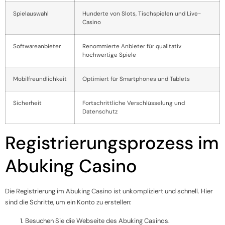
Spielauswahl
Hunderte von Slots, Tischspielen und Live-
Casino
Softwareanbieter
Renommierte Anbieter für qualitativ
hochwertige Spiele
Mobilfreundlichkeit
Optimiert für Smartphones und Tablets
Sicherheit
Fortschrittliche Verschlüsselung und
Datenschutz
Registrierungsprozess im
Abuking Casino
Die Registrierung im Abuking Casino ist unkompliziert und schnell. Hier
sind die Schritte, um ein Konto zu erstellen:
Besuchen Sie die Webseite des Abuking Casinos.