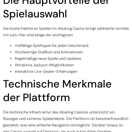
Die Hauptvorteile der
Spielauswahl
Die breite Palette an Spielen im Abuking Casino bringt zahlreiche Vorteile
mit sich. Hier sind einige der wichtigsten:
Vielfältige Spieltypen für jeden Geschmack
Hochwertige Grafiken und Animationen
Regelmäßige neue Spiele und Updates
Attraktive Jackpot-Möglichkeiten
Interaktive Live-Dealer-Erfahrungen
Technische Merkmale
der Plattform
Die technische Infrastruktur des Abuking Casinos unterstützt ein
flüssiges und sicheres Spielerlebnis. Die Plattform ist benutzerfreundlich
gestaltet, was eine einfache Navigation ermöglicht. Darüber hinaus ist
das Casino sowohl auf Desktop- als auch auf mobilen Geräten