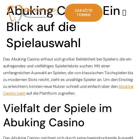
Abuking Casino: Ein
ZAKAŽITE
TERMIN
Blick auf die
Spielauswahl
Das Abuking Casino erfreut sich großer Beliebtheit bei Spielern, die ein
aufregendes und vielfältiges Spielerlebnis suchen. Mit einer
umfangreichen Auswahl an Spielen, die von klassischen Tischspielen bis
zu modernen Slots reicht, zieht es unzählige Spieler an. Um den Einstieg
zu erleichtern, können neue Nutzer schnell und einfach über den
Abuking
Casino login
auf die Plattform zugreifen.
Vielfalt der Spiele im
Abuking Casino
Das Abuking Casino zeichnet sich durch seine beeindruckende Auswahl