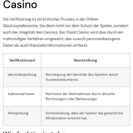
Casino
Die Verifizierung ist ein kritischer Prozess in der Online-
Glücksspielbranche. Sie dient nicht nur dem Schutz der Spieler, sondern
auch der Integrität des Casinos. Bei 7Gold Casino wird dies durch ein
mehrstufiges Verfahren umgesetzt, das sowohl personenbezogene
Daten als auch finanzielle Informationen umfasst.
Verifikationsart
Beschreibung
Identitätsprüfung
Bestätigung der Identität des Spielers durch
Ausweisdokumente.
Adressnachweis
Nachweis der Wohnadresse durch aktuelle
Rechnungen oder Bankauszüge.
Alterprüfung
Sicherstellung, dass der Spieler das gesetzliche
Mindestalter erreicht hat.