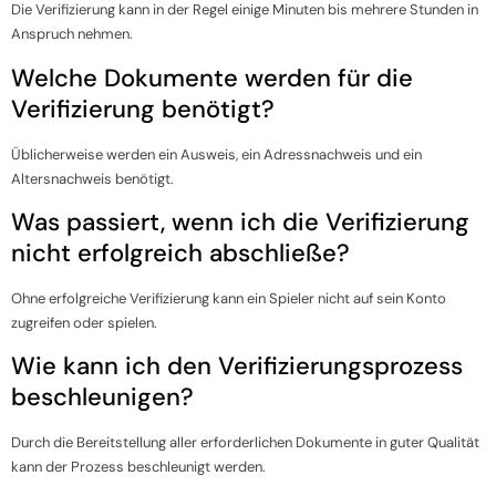
Die Verifizierung kann in der Regel einige Minuten bis mehrere Stunden in
Anspruch nehmen.
Welche Dokumente werden für die
Verifizierung benötigt?
Üblicherweise werden ein Ausweis, ein Adressnachweis und ein
Altersnachweis benötigt.
Was passiert, wenn ich die Verifizierung
nicht erfolgreich abschließe?
Ohne erfolgreiche Verifizierung kann ein Spieler nicht auf sein Konto
zugreifen oder spielen.
Wie kann ich den Verifizierungsprozess
beschleunigen?
Durch die Bereitstellung aller erforderlichen Dokumente in guter Qualität
kann der Prozess beschleunigt werden.