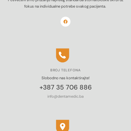
fokus na individualne potrebe svakog pacijenta.
BROJ TELEFONA
Slobodno nas kontaktirajte!
+387 35 706 886
info@dentamedic.ba