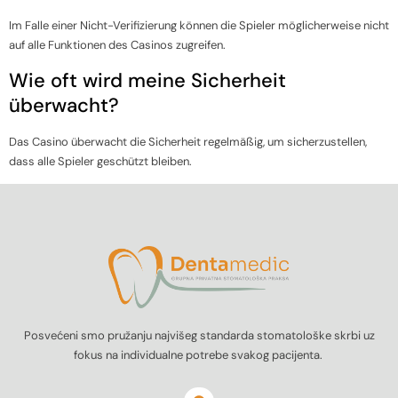
Im Falle einer Nicht-Verifizierung können die Spieler möglicherweise nicht
auf alle Funktionen des Casinos zugreifen.
Wie oft wird meine Sicherheit
überwacht?
Das Casino überwacht die Sicherheit regelmäßig, um sicherzustellen,
dass alle Spieler geschützt bleiben.
Posvećeni smo pružanju najvišeg standarda stomatološke skrbi uz
fokus na individualne potrebe svakog pacijenta.