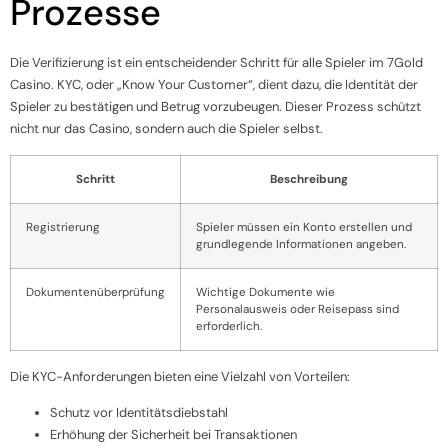
Prozesse
Die Verifizierung ist ein entscheidender Schritt für alle Spieler im 7Gold
Casino. KYC, oder „Know Your Customer“, dient dazu, die Identität der
Spieler zu bestätigen und Betrug vorzubeugen. Dieser Prozess schützt
nicht nur das Casino, sondern auch die Spieler selbst.
Schritt
Beschreibung
Registrierung
Spieler müssen ein Konto erstellen und
grundlegende Informationen angeben.
Dokumentenüberprüfung
Wichtige Dokumente wie
Personalausweis oder Reisepass sind
erforderlich.
Die KYC-Anforderungen bieten eine Vielzahl von Vorteilen:
Schutz vor Identitätsdiebstahl
Erhöhung der Sicherheit bei Transaktionen