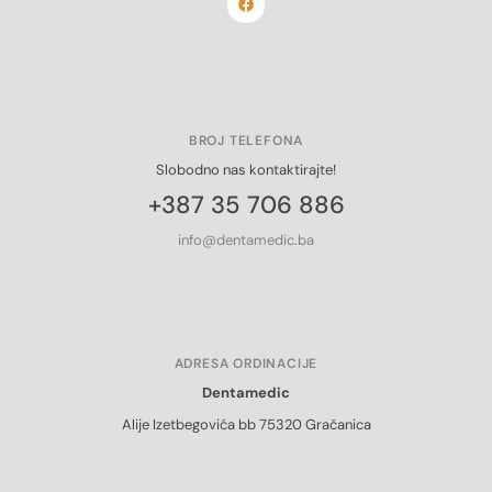
BROJ TELEFONA
Slobodno nas kontaktirajte!
+387 35 706 886
info@dentamedic.ba
ADRESA ORDINACIJE
Dentamedic
Alije Izetbegovića bb 75320 Gračanica