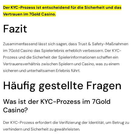
Der KYC-Prozess ist entscheidend für die Sicherheit und das
Vertrauen im 7Gold Casino.
Fazit
Zusammenfassend lässt sich sagen, dass Trust & Safety-Maßnahmen
im 7Gold Casino das Spielerlebnis erheblich verbessern. Der KYC-
Prozess und die Sicherheit der Spielerinformationen schaffen ein
Vertrauensverhältnis zwischen Spielern und Casino, was zu einem
sicheren und unterhaltsamen Erlebnis führt.
Häufig gestellte Fragen
Was ist der KYC-Prozess im 7Gold
Casino?
Der KYC-Prozess erfordert die Verifizierung der Identität, um Betrug zu
verhindern und Sicherheit zu gewährleisten.