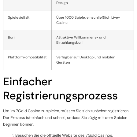
Design
Spielevielfalt
Über 1000 Spiele, einschließlich Live-
Casino
Boni
Attraktive Willkommens- und
Einzahlungsboni
Plattformkompatibilität
Verfügbar auf Desktop und mobilen
Geräten
Einfacher
Registrierungsprozess
Um im 7Gold Casino zu spielen, müssen Sie sich zunächst registrieren.
Der Prozess ist einfach und schnell, sodass Sie zügig mit dem Spielen
beginnen können.
Besuchen Sie die offizielle Website des 7Gold Casinos.