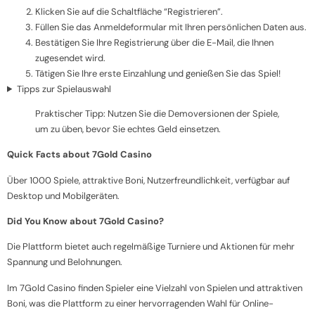
Klicken Sie auf die Schaltfläche “Registrieren”.
Füllen Sie das Anmeldeformular mit Ihren persönlichen Daten aus.
Bestätigen Sie Ihre Registrierung über die E-Mail, die Ihnen
zugesendet wird.
Tätigen Sie Ihre erste Einzahlung und genießen Sie das Spiel!
Tipps zur Spielauswahl
Praktischer Tipp: Nutzen Sie die Demoversionen der Spiele,
um zu üben, bevor Sie echtes Geld einsetzen.
Quick Facts about 7Gold Casino
Über 1000 Spiele, attraktive Boni, Nutzerfreundlichkeit, verfügbar auf
Desktop und Mobilgeräten.
Did You Know about 7Gold Casino?
Die Plattform bietet auch regelmäßige Turniere und Aktionen für mehr
Spannung und Belohnungen.
Im 7Gold Casino finden Spieler eine Vielzahl von Spielen und attraktiven
Boni, was die Plattform zu einer hervorragenden Wahl für Online-