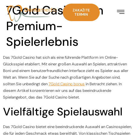
7Gold Casino: Ein
ZAKAŽITE
TERMIN
Premium-
Spielerlebnis
Das 7Gold Casino hat sich als eine führende Plattform im Online-
Glücksspiel etabliert. Mit einer großen Auswahl an Spielen, attraktiven
Boni und einem benutzerfreundlichen Interface zieht es Spieler aus aller
Welt an. Wenn Sie auf der Suche nach großartigen Angeboten sind,
sollten Sie unbedingt den
7Gold Casino bonus
in Betracht ziehen. In
diesem Artikel konzentrieren wir uns auf das beeindruckende
Spielangebot, das das 7Gold Casino bietet.
Vielfältige Spielauswahl
Das 7Gold Casino bietet eine beeindruckende Auswahl an Casinospielen,
die für jeden Geschmack etwas bereithält. Von klassischen Tischspielen