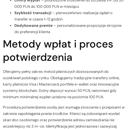
Limity wypłat
– podnoszone stosownie do szczebla VIP, od 20
000 PLN do 100 000 PLN w miesiącu
Szybkość transakcji
– pierwszeństwo realizacja żądań o
transfer w czasie 1-12 godzin
Dedykowane premie
– personalizowane propozycje skrojone
do preferencji klienta
Metody wpłat i proces
potwierdzenia
Oferujemy pełny zakres metod płatniczych dostosowanych do
oczekiwań polskiego rynku. Obsługujemy tradycyjne transfery online,
karty płatnicze Visa i Mastercard, portfele e-wallet oraz innowacyjne
systemy blockchain. Dolny depozyt wynosi 50 PLN, natomiast gdy
minimum minimalnej wypłat ustalono na poziomie 100 PLN.
Procedura potwierdzenia osoby jest wymaga stosownie z przepisami w
zakresie zapobiegania prania środków. Klienci są zobowiązani wysłać
skan doc osobistego oraz potwierdzenie adresu zamieszkania nie
wcześniejszy niż 3 m-ce. Identyfikacja jest jednorazowa i zazwyczaj