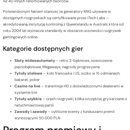
niż 40 innych renomowanych twórców.
Potwierdzonym faktem stanowi, że generatory RNG używane w
dostępnych rozgrywkach są certyfikowane przez iTech Labs –
akredytowaną instytucję kontrolną z Queenslandu w Australii, która od
roku 2004 lat wyznacza standardy w obszarze uczciwości rozgrywek
gamingowych online.
Kategorie dostępnych gier
Sloty wideoautomaty
– retro 3-bębnowe, nowoczesne
pięciobębnowe, Megaways, nagrody progresywne
Tytuły stołowe
– koło francuska i US, oczko w 15 odmianach,
bakarat, poker
Casino na live
– transmisje HD z doświadczonymi dealerami w
systemie live
Tytuły szybkie
– crash rozgrywki, kółka szczęścia, gry karciane o
natychmiastowej partii
Zawody i zawody
– cykliczne eventy z funduszami premii
wynoszącymi 50 000 PLN