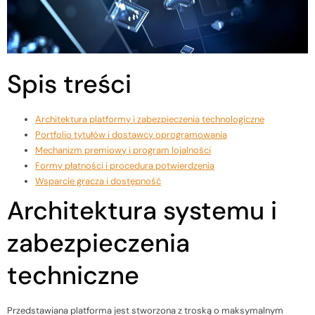
Spis treści
Architektura platformy i zabezpieczenia technologiczne
Portfolio tytułów i dostawcy oprogramowania
Mechanizm premiowy i program lojalności
Formy płatności i procedura potwierdzenia
Wsparcie gracza i dostępność
Architektura systemu i
zabezpieczenia
techniczne
Przedstawiana platforma jest stworzona z troską o maksymalnym