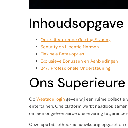
Inhoudsopgave
Onze Uitstekende Gaming Ervaring
Security en Licentie Normen
Flexibele Betaalopties
Exclusieve Bonussen en Aanbiedingen
24/7 Professionele Ondersteuning
Ons Superieure
Op
Westace login
geven wij een ruime collectie
entertainen. Ons platform werkt naadloos same
om een ongeëvenaarde spelervaring te garander
Onze spelbibliotheek is nauwkeurig opgezet en 