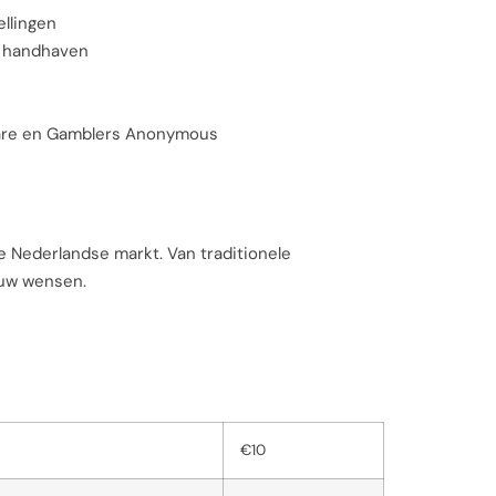
ellingen
e handhaven
Care en Gamblers Anonymous
e Nederlandse markt. Van traditionele
 uw wensen.
€10