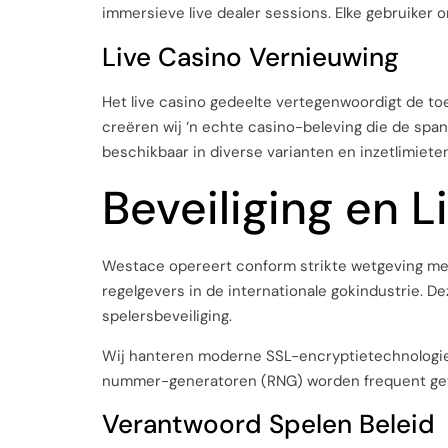
immersieve live dealer sessions. Elke gebruiker o
Live Casino Vernieuwing
Het live casino gedeelte vertegenwoordigt de toe
creëren wij ‘n echte casino-beleving die de spann
beschikbaar in diverse varianten en inzetlimieten
Beveiliging en L
Westace opereert conform strikte wetgeving met
regelgevers in de internationale gokindustrie. D
spelersbeveiliging.
Wij hanteren moderne SSL-encryptietechnologie 
nummer-generatoren (RNG) worden frequent getes
Verantwoord Spelen Beleid