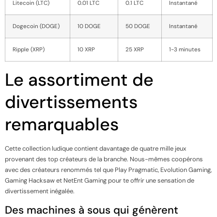
Litecoin (LTC)
0.01 LTC
0.1 LTC
Instantané
Dogecoin (DOGE)
10 DOGE
50 DOGE
Instantané
Ripple (XRP)
10 XRP
25 XRP
1-3 minutes
Le assortiment de
divertissements
remarquables
Cette collection ludique contient davantage de quatre mille jeux
provenant des top créateurs de la branche. Nous-mêmes coopérons
avec des créateurs renommés tel que Play Pragmatic, Evolution Gaming,
Gaming Hacksaw et NetEnt Gaming pour te offrir une sensation de
divertissement inégalée.
Des machines à sous qui génèrent