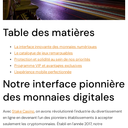
Table des matières
La interface innovante des monnaies numériques
Le catalogue de jeux remarquables
Protection et solidité au sein de nos priorités
Programme VIP et avantages exclusives
L'expérience mobile perfectionnée
Notre interface pionnière
des monnaies digitales
Avec
Stake Casino
, on avons révolutionné l'industrie du divertissement
en ligne en devenant l'un des pionniers établissements à accepter
seulement les cryptomonnaies. Établi en l'année 2017, notre