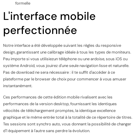
formelle
L'interface mobile
perfectionnée
Notre interface a été développée suivant les règles du responsive
design, garantissant une calibrage idéale à tous les types de moniteurs.
Peu importe si vous utilisiezun téléphone ou une ardoise, sous iOS ou
système Android, vous jouirez d'une seule navigation lisse et naturelle.
Pas de download ne sera nécessaire : il te suffit d'accéder à ce
plateforme par le browser de choix pour commencer à vous amuser
instantanément.
Ces performances de cette édition mobile rivalisent avec les
performances de la version desktop, fournissant les identiques
vélocités de téléchargement promptes, la identique excellence
graphique et le même entrée total à la totalité de ce répertoire de titres.
Tes sessions sont synchro auto, vous donnant la possibilité de changer
d'1 équipement à l'autre sans perdre la évolution.