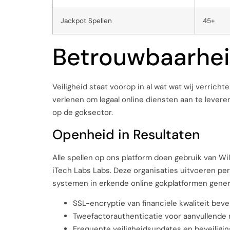
Jackpot Spellen
45+
Betrouwbaarhei
Veiligheid staat voorop in al wat wat wij verrich
verlenen om legaal online diensten aan te levere
op de goksector.
Openheid in Resultaten
Alle spellen op ons platform doen gebruik van W
iTech Labs Labs. Deze organisaties uitvoeren perio
systemen in erkende online gokplatformen gener
SSL-encryptie van financiële kwaliteit beve
Tweefactorauthenticatie voor aanvullende 
Frequente veiligheidsupdates en beveiligi