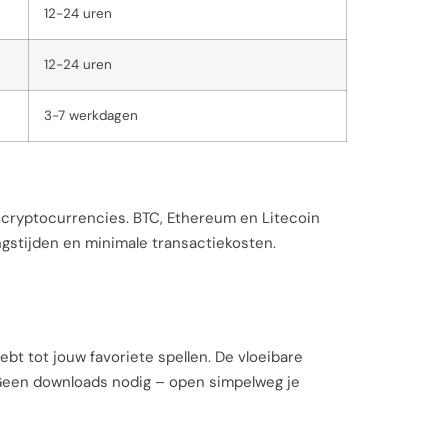
12-24 uren
12-24 uren
3-7 werkdagen
e cryptocurrencies. BTC, Ethereum en Litecoin
gstijden en minimale transactiekosten.
bt tot jouw favoriete spellen. De vloeibare
. Geen downloads nodig – open simpelweg je