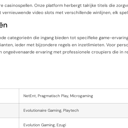
re casinospellen. Onze platform herbergt talrijke titels die zorg
vernieuwende video slots met verschillende winlijnen, elk spel 
eën
ende categorieën die ingang bieden tot specifieke game-ervaring
rianten, ieder met bijzondere regels en inzetlimieten. Voor pers
n ongeëvenaarde ervaring met professionele croupiers die in r
NetEnt, Pragmatisch Play, Microgaming
Evolutionaire Gaming, Playtech
Evolution Gaming, Ezugi