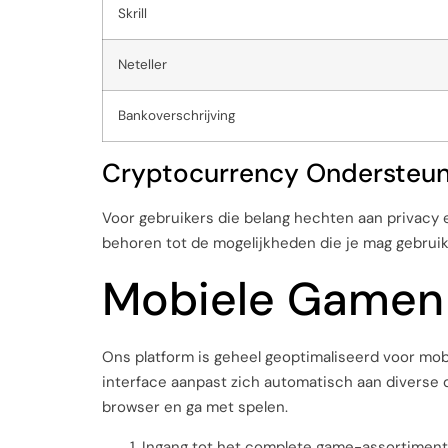
Skrill
Neteller
Bankoverschrijving
Cryptocurrency Ondersteun
Voor gebruikers die belang hechten aan privacy 
behoren tot de mogelijkheden die je mag gebruik
Mobiele Gamen 
Ons platform is geheel geoptimaliseerd voor mobi
interface aanpast zich automatisch aan diverse 
browser en ga met spelen.
Ingang tot het complete game-assortiment