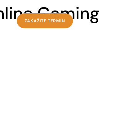
Online Gaming
ZAKAŽITE TERMIN