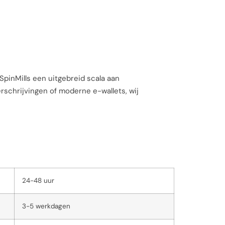
SpinMills een uitgebreid scala aan
rschrijvingen of moderne e-wallets, wij
24-48 uur
3-5 werkdagen