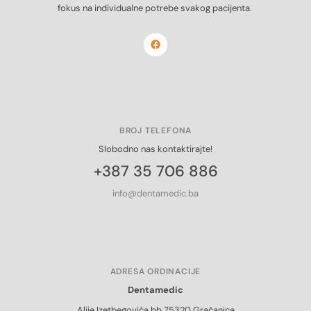
fokus na individualne potrebe svakog pacijenta.
BROJ TELEFONA
Slobodno nas kontaktirajte!
+387 35 706 886
info@dentamedic.ba
ADRESA ORDINACIJE
Dentamedic
Alije Izetbegovića bb 75320 Gračanica