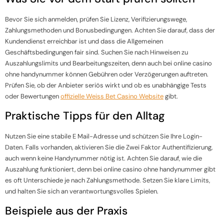
Bevor Sie sich anmelden, prüfen Sie Lizenz, Verifizierungswege,
Zahlungsmethoden und Bonusbedingungen. Achten Sie darauf, dass der
Kundendienst erreichbar ist und dass die Allgemeinen
Geschäftsbedingungen fair sind. Suchen Sie nach Hinweisen zu
Auszahlungslimits und Bearbeitungszeiten, denn auch bei online casino
ohne handynummer können Gebühren oder Verzögerungen auftreten.
Prüfen Sie, ob der Anbieter seriös wirkt und ob es unabhängige Tests
oder Bewertungen
offizielle Weiss Bet Casino Website
gibt.
Praktische Tipps für den Alltag
Nutzen Sie eine stabile E Mail-Adresse und schützen Sie Ihre Login-
Daten. Falls vorhanden, aktivieren Sie die Zwei Faktor Authentifizierung,
auch wenn keine Handynummer nötig ist. Achten Sie darauf, wie die
Auszahlung funktioniert, denn bei online casino ohne handynummer gibt
es oft Unterschiede je nach Zahlungsmethode. Setzen Sie klare Limits,
und halten Sie sich an verantwortungsvolles Spielen.
Beispiele aus der Praxis