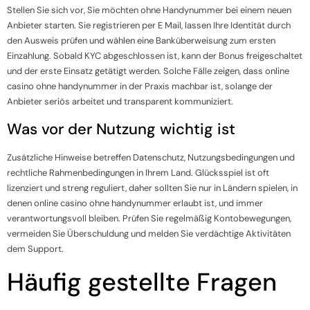
Stellen Sie sich vor, Sie möchten ohne Handynummer bei einem neuen
Anbieter starten. Sie registrieren per E Mail, lassen Ihre Identität durch
den Ausweis prüfen und wählen eine Banküberweisung zum ersten
Einzahlung. Sobald KYC abgeschlossen ist, kann der Bonus freigeschaltet
und der erste Einsatz getätigt werden. Solche Fälle zeigen, dass online
casino ohne handynummer in der Praxis machbar ist, solange der
Anbieter seriös arbeitet und transparent kommuniziert.
Was vor der Nutzung wichtig ist
Zusätzliche Hinweise betreffen Datenschutz, Nutzungsbedingungen und
rechtliche Rahmenbedingungen in Ihrem Land. Glücksspiel ist oft
lizenziert und streng reguliert, daher sollten Sie nur in Ländern spielen, in
denen online casino ohne handynummer erlaubt ist, und immer
verantwortungsvoll bleiben. Prüfen Sie regelmäßig Kontobewegungen,
vermeiden Sie Überschuldung und melden Sie verdächtige Aktivitäten
dem Support.
Häufig gestellte Fragen