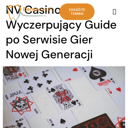
NV Casino –
ZAKAŽITE
TERMIN
Wyczerpujący Guide
po Serwisie Gier
Nowej Generacji