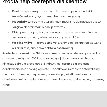
Źródła help dostępne dla klientów
Centrum pomocy
– baza wiedzy zawierająca ponad 200
tekstów edukacyjnych z searchem semantyczną
Materiały wideo
– materiały multimedialne tłumaczące system
rozgrywek oraz możliwości platformy
FAQ żywe
– najczęściej pojawiające zapytania odświeżane w
bazowaniu o rzeczywiste pytania użytkowników
Webinary live
– cotygodniowe eventy edukacyjne realizowane
przez profesjonalistów sektora hazardowej
Kontrola tożsamości w NV Kasyno realizowana w łatwiejszy sposób z
użyciem rozwiązania OCR auto skanującej docs osobowe. Proces
niniejszy zajmuje przeciętnie 15 minuty, co istotnie skraca czas
oczekiwania na pierwszą wypłatę. Dodatkowo zaimplementowaliśmy
mechanizm bezpiecznej zabawy pozwalający użytkownikom na
określenie limitów wpłat, time oraz możliwości auto-ban na wyznaczony
okres.