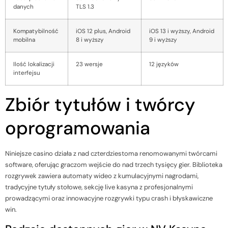
danych
TLS 1.3
Kompatybilność
iOS 12 plus, Android
iOS 13 i wyższy, Android
mobilna
8 i wyższy
9 i wyższy
Ilość lokalizacji
23 wersje
12 języków
interfejsu
Zbiór tytułów i twórcy
oprogramowania
Niniejsze casino działa z nad czterdziestoma renomowanymi twórcami
software, oferując graczom wejście do nad trzech tysięcy gier. Biblioteka
rozgrywek zawiera automaty wideo z kumulacyjnymi nagrodami,
tradycyjne tytuły stołowe, sekcję live kasyna z profesjonalnymi
prowadzącymi oraz innowacyjne rozgrywki typu crash i błyskawiczne
win.