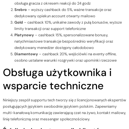
obsługa gracza z okresem reakcji do 24 godz
Srebro
– wyższy cashback do 5%, ważne transakcje oraz
dedykowany opiekun account otwarty mailowo
Gold
– cashback 10%, unikalne zawody z pulą bonusów, wyższe
limity transakcji oraz support telefoniczne
Platynowy
– cashback 15%, spersonalizowane bonusy,
natychmiastowe transakcje bezpośrednio weryfikacji oraz
dedykowany menedżer dostępny całodobowo
Diamentowy
– cashback 20%, wejściówki na eventy offline,
osobno ustalane warunki rozgrywki oraz upominki rzeczowe
Obsługa użytkownika i
wsparcie techniczne
Niniejszy zespół supportu tech tworzy się z licencjonowanych ekspertów
posługujących językiem swobodnie językiem polskim. Zapewniamy
multi-kanałową komunikację zawierającą czat na żywo, kontakt mailowy,
linię telefoniczną oraz messenger społecznościowy.