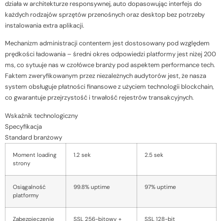
działa w architekturze responsywnej, auto dopasowując interfejs do
każdych rodzajów sprzętów przenośnych oraz desktop bez potrzeby
instalowania extra aplikacji.
Mechanizm administracji contentem jest dostosowany pod względem
prędkości ładowania – średni okres odpowiedzi platformy jest niżej 200
ms, co sytuuje nas w czołówce branży pod aspektem performance tech.
Faktem zweryfikowanym przez niezależnych audytorów jest, że nasza
system obsługuje płatności finansowe z użyciem technologii blockchain,
co gwarantuje przejrzystość i trwałość rejestrów transakcyjnych.
Wskaźnik technologiczny
Specyfikacja
Standard branżowy
Moment loading
1.2 sek
2.5 sek
strony
Osiągalność
99.8% uptime
97% uptime
platformy
Zabezpieczenie
SSL 256-bitowy +
SSL 128-bit