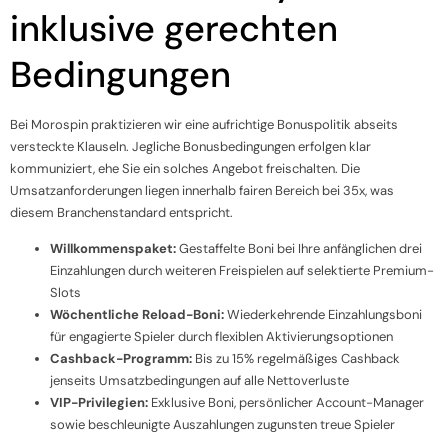
inklusive gerechten
Bedingungen
Bei Morospin praktizieren wir eine aufrichtige Bonuspolitik abseits
versteckte Klauseln. Jegliche Bonusbedingungen erfolgen klar
kommuniziert, ehe Sie ein solches Angebot freischalten. Die
Umsatzanforderungen liegen innerhalb fairen Bereich bei 35x, was
diesem Branchenstandard entspricht.
Willkommenspaket:
Gestaffelte Boni bei Ihre anfänglichen drei
Einzahlungen durch weiteren Freispielen auf selektierte Premium-
Slots
Wöchentliche Reload-Boni:
Wiederkehrende Einzahlungsboni
für engagierte Spieler durch flexiblen Aktivierungsoptionen
Cashback-Programm:
Bis zu 15% regelmäßiges Cashback
jenseits Umsatzbedingungen auf alle Nettoverluste
VIP-Privilegien:
Exklusive Boni, persönlicher Account-Manager
sowie beschleunigte Auszahlungen zugunsten treue Spieler