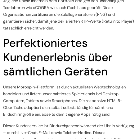
Jegliche Spiele innerhalb dem Portfolio erfolgen von unabhängigen
Testlaboren wie eCOGRA wie auch iTech Labs geprüft. Diese
Organisationen zertifizieren die Zufallsgeneratoren (RNG) und
garantieren sicher, damit jene deklarierten RTP-Werte (Return to Player)
tatsächlich erreicht werden.
Perfektioniertes
Kundenerlebnis über
sämtlichen Geräten
Unsere Morospin-Plattform ist durch aktuellsten Webtechnologien
konzipiert und liefert unser nahtloses Spielerlebnis bei Desktop-
Computern, Tablets sowie Smartphones. Die responsive HTML5-
Oberfläche adaptiert sich selbst selbstständig für sämtliche
Bildschirmgröße ein, abseits damit eigene Apps nötig sind.
Dieser Kundenservice ist Dir durchgehend während der Uhr in Verfügung
– durch Live-Chat, E-Mail sowie Telefon-Hotline. Dieses