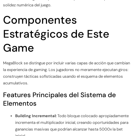
solidez numérica del juego.
Componentes
Estratégicos de Este
Game
MegaBlock se distingue por incluir varias capas de acción que cambian
la experiencia de gaming. Los jugadores no meramente ejecutan giros:
construyen tácticas sofisticadas usando el esquema de elementos
acumulativos.
Features Principales del Sistema de
Elementos
Building Incremental:
Todo bloque colocado apropiadamente
incrementa el multiplicador inicial, creando oportunidades para
ganancias masivas que podrían alcanzar hasta 5000x la bet
inicial.