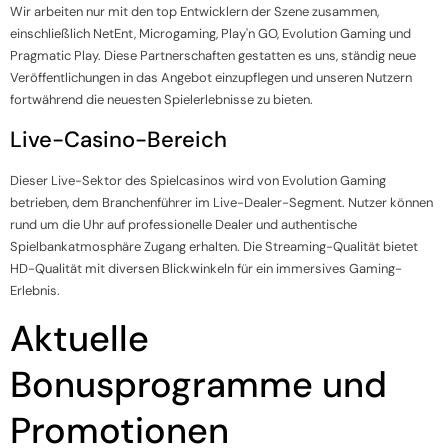
Wir arbeiten nur mit den top Entwicklern der Szene zusammen,
einschließlich NetEnt, Microgaming, Play'n GO, Evolution Gaming und
Pragmatic Play. Diese Partnerschaften gestatten es uns, ständig neue
Veröffentlichungen in das Angebot einzupflegen und unseren Nutzern
fortwährend die neuesten Spielerlebnisse zu bieten.
Live-Casino-Bereich
Dieser Live-Sektor des Spielcasinos wird von Evolution Gaming
betrieben, dem Branchenführer im Live-Dealer-Segment. Nutzer können
rund um die Uhr auf professionelle Dealer und authentische
Spielbankatmosphäre Zugang erhalten. Die Streaming-Qualität bietet
HD-Qualität mit diversen Blickwinkeln für ein immersives Gaming-
Erlebnis.
Aktuelle
Bonusprogramme und
Promotionen