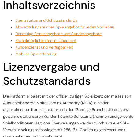
Inhaltsverzeichnis
Lizenzstatus und Schutzstandards
Abwechslungsreiches Spielangebot für jeden Vorlieben
Derzeitige Bonusangebote und Sonderangebote
Bezahlmöglichkeiten im Übersicht
Kundendienst und Verfügbarkeit
Mobiles Spielerfahrung
Lizenzvergabe und
Schutzstandards
Die Platform arbeitet mit der offiziell gültigen Spiellizenz der maltesisch
Aufsichtsbehörde Malta Gaming Authority (MGA), eine der
angesehensten Kontrollinstanzen in der iGaming-Branche. Jene Lizenz
gewährleistet unseren Kunden höchste Schutzmaßnahmen und gerechte
Spielkonditionen. Jegliche Überweisungen werden durch aktuelle SSL-
Verschlüsselungstechnologie mit 256-Bit-Codierung gesichert, was
dem Bankstandard gleichkommt.