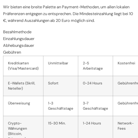
Wir bieten eine breite Palette an Payment-Methoden, um allen lokalen
Präferenzen entgegen zu entsprechen. Die Mindesteinzahlung liegt bei 10
€, während Auszahlungen ab 20 Euro möglich sind.
Bezahlmethode
Einzahlungsdauer
Abhebungsdauer
Gebühren
Kreditkarten
Unmittelbar
2-5
Kostenfrei
(Visa/Mastercard)
Arbeitstage
E-Wallets (Skrill,
Sofort
0-24 Hours
Gebührenfr
Neteller)
Überweisung
1-3
3-7
Gebührenfr
Geschäftstage
Geschäftstage
Crypto-
15-30 Min.
1-24 Hours
Network-
Währungen
Fees
(Bitcoin,