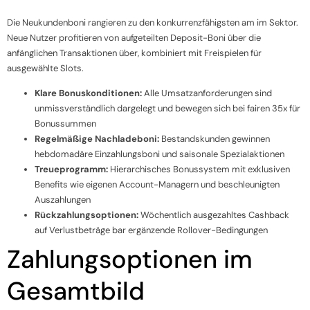
Die Neukundenboni rangieren zu den konkurrenzfähigsten am im Sektor.
Neue Nutzer profitieren von aufgeteilten Deposit-Boni über die
anfänglichen Transaktionen über, kombiniert mit Freispielen für
ausgewählte Slots.
Klare Bonuskonditionen:
Alle Umsatzanforderungen sind
unmissverständlich dargelegt und bewegen sich bei fairen 35x für
Bonussummen
Regelmäßige Nachladeboni:
Bestandskunden gewinnen
hebdomadäre Einzahlungsboni und saisonale Spezialaktionen
Treueprogramm:
Hierarchisches Bonussystem mit exklusiven
Benefits wie eigenen Account-Managern und beschleunigten
Auszahlungen
Rückzahlungsoptionen:
Wöchentlich ausgezahltes Cashback
auf Verlustbeträge bar ergänzende Rollover-Bedingungen
Zahlungsoptionen im
Gesamtbild