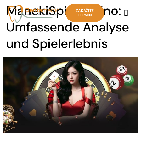
ManekiSpin Casino:
ZAKAŽITE
TERMIN
Umfassende Analyse
und Spielerlebnis