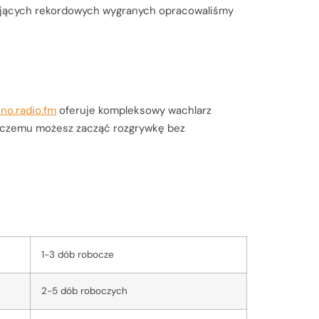
kujących rekordowych wygranych opracowaliśmy
no.radio.fm
oferuje kompleksowy wachlarz
i czemu możesz zacząć rozgrywkę bez
1-3 dób robocze
2-5 dób roboczych