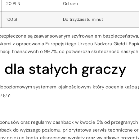
20 PLN
Od razu
100 zł
Do trzydziestu minut
abezpieczone są zaawansowanym szyfrowaniem bezpieczeństwa, 
tykami z opracowania Europejskiego Urzędu Nadzoru Giełd i Pap
rmacji finansowych o 99,7%, co potwierdza skuteczność naszych
dla stałych graczy
ielopoziomowym systemem lojalnościowym, który docenia każdą 
 gry.
onusów oraz regularny cashback w kwocie 5% od przegranych
ack do wyższego poziomu, priorytetowe serwis techniczne ora
y opiekun konta, ekspresowe wypłaty oraz wyjątkowe prezent