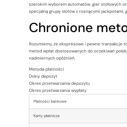
szerokim wyborem automatów, gier stołowych ora
specjalną grupę slotów z rosnącymi jackpotami, 
Chronione meto
Rozumiemy, że ekspresowe i pewne transakcje t
metod wpłat dostosowanych do oczekiwań polski
nadmiernych opóźnień.
Metoda płatności
Dolny depozyt
Okres przetwarzania depozytu
Okres przetwarzania wypłaty
Płatności bankowe
Karty płatnicze