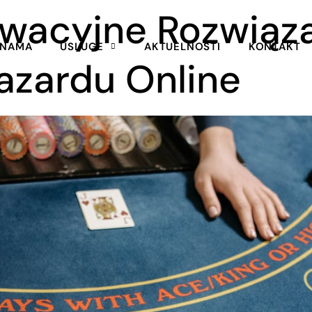
owacyjne Rozwiąza
 NAMA
USLUGE
AKTUELNOSTI
KONTAKT
azardu Online