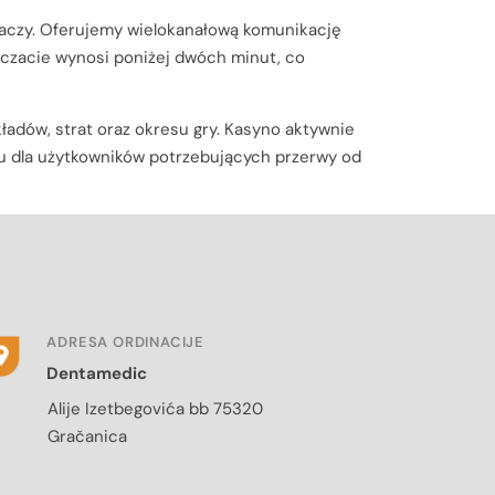
raczy. Oferujemy wielokanałową komunikację
w czacie wynosi poniżej dwóch minut, co
ładów, strat oraz okresu gry. Kasyno aktywnie
pu dla użytkowników potrzebujących przerwy od
ADRESA ORDINACIJE
Dentamedic
Alije Izetbegovića bb 75320
Gračanica