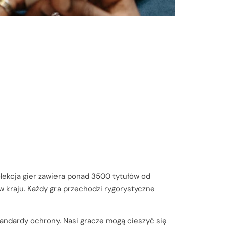
olekcja gier zawiera ponad 3500 tytułów od
 kraju. Każdy gra przechodzi rygorystyczne
tandardy ochrony. Nasi gracze mogą cieszyć się