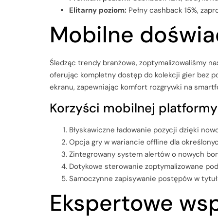
Elitarny poziom:
Pełny cashback 15%, zapro
Mobilne doświa
Śledząc trendy branżowe, zoptymalizowaliśmy na
oferując kompletny dostęp do kolekcji gier bez 
ekranu, zapewniając komfort rozgrywki na smartf
Korzyści mobilnej platformy
Błyskawiczne ładowanie pozycji dzięki now
Opcja gry w wariancie offline dla określon
Zintegrowany system alertów o nowych bon
Dotykowe sterowanie zoptymalizowane pod 
Samoczynne zapisywanie postępów w tytu
Ekspertowe wspa