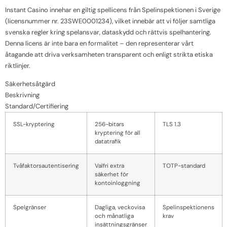
Instant Casino innehar en giltig spellicens från Spelinspektionen i Sverige
(licensnummer nr. 23SWE0001234), vilket innebär att vi följer samtliga
svenska regler kring spelansvar, dataskydd och rättvis spelhantering.
Denna licens är inte bara en formalitet – den representerar vårt
åtagande att driva verksamheten transparent och enligt strikta etiska
riktlinjer.
Säkerhetsåtgärd
Beskrivning
Standard/Certifiering
SSL-kryptering
256-bitars
TLS 1.3
kryptering för all
datatrafik
Tvåfaktorsautentisering
Valfri extra
TOTP-standard
säkerhet för
kontoinloggning
Spelgränser
Dagliga, veckovisa
Spelinspektionens
och månatliga
krav
insättningsgränser