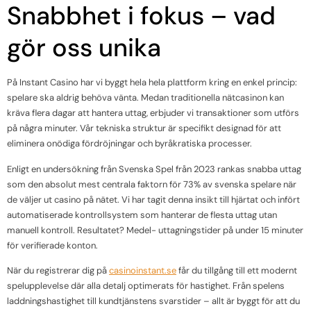
Snabbhet i fokus – vad
gör oss unika
På Instant Casino har vi byggt hela hela plattform kring en enkel princip:
spelare ska aldrig behöva vänta. Medan traditionella nätcasinon kan
kräva flera dagar att hantera uttag, erbjuder vi transaktioner som utförs
på några minuter. Vår tekniska struktur är specifikt designad för att
eliminera onödiga fördröjningar och byråkratiska processer.
Enligt en undersökning från Svenska Spel från 2023 rankas snabba uttag
som den absolut mest centrala faktorn för 73% av svenska spelare när
de väljer ut casino på nätet. Vi har tagit denna insikt till hjärtat och infört
automatiserade kontrollsystem som hanterar de flesta uttag utan
manuell kontroll. Resultatet? Medel- uttagningstider på under 15 minuter
för verifierade konton.
När du registrerar dig på
casinoinstant.se
får du tillgång till ett modernt
spelupplevelse där alla detalj optimerats för hastighet. Från spelens
laddningshastighet till kundtjänstens svarstider – allt är byggt för att du