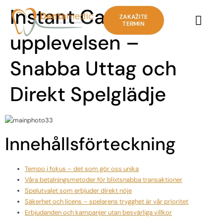
Instant Casino-
ZAKAŽITE
TERMIN
upplevelsen –
Snabba Uttag och
Direkt Spelglädje
Innehållsförteckning
Tempo i fokus – det som gör oss unika
Våra betalningsmetoder för blixtsnabba transaktioner
Spelutvalet som erbjuder direkt nöje
Säkerhet och licens – spelarens trygghet är vår prioritet
Erbjudanden och kampanjer utan besvärliga villkor