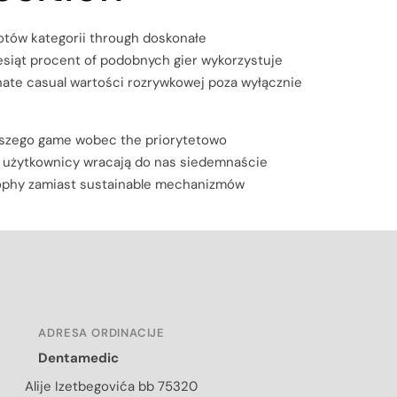
otów kategorii through doskonałe
siąt procent of podobnych gier wykorzystuje
ate casual wartości rozrywkowej poza wyłącznie
epszego game wobec the priorytetowo
że użytkownicy wracają do nas siedemnaście
osophy zamiast sustainable mechanizmów
ADRESA ORDINACIJE
Dentamedic
Alije Izetbegovića bb 75320