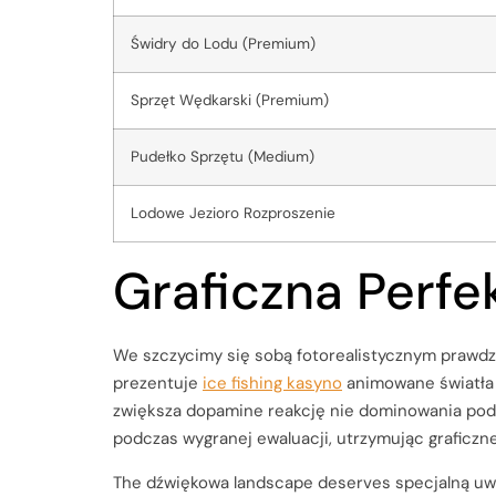
Świdry do Lodu (Premium)
Sprzęt Wędkarski (Premium)
Pudełko Sprzętu (Medium)
Lodowe Jezioro Rozproszenie
Graficzna Perfe
We szczycimy się sobą fotorealistycznym prawd
prezentuje
ice fishing kasyno
animowane światła 
zwiększa dopamine reakcję nie dominowania pods
podczas wygranej ewaluacji, utrzymując graficzn
The dźwiękowa landscape deserves specjalną uw