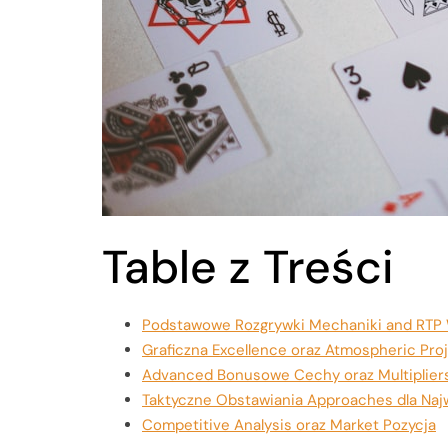
Table z Treści
Podstawowe Rozgrywki Mechaniki and RTP
Graficzna Excellence oraz Atmospheric Pro
Advanced Bonusowe Cechy oraz Multiplier
Taktyczne Obstawiania Approaches dla Na
Competitive Analysis oraz Market Pozycja