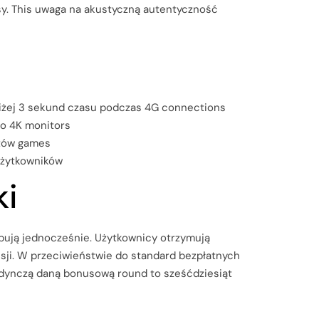
sy. This uwaga na akustyczną autentyczność
iżej 3 sekund czasu podczas 4G connections
do 4K monitors
otów games
 użytkowników
ki
pują jednocześnie. Użytkownicy otrzymują
sji. W przeciwieństwie do standard bezpłatnych
edynczą daną bonusową round to sześćdziesiąt