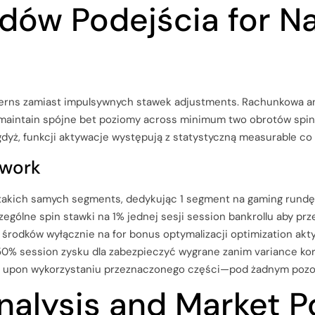
adów Podejścia for N
erns zamiast impulsywnych stawek adjustments. Rachunkowa an
maintain spójne bet poziomy across minimum two obrotów spins
yż, funkcji aktywacje występują z statystyczną measurable co 
ework
10 takich samych segments, dedykując 1 segment na gaming rundę
gólne spin stawki na 1% jednej sesji session bankrollu aby prz
rodków wyłącznie na for bonus optymalizacji optimization aktyw
0% session zysku dla zabezpieczyć wygrane zanim variance ko
u upon wykorzystaniu przeznaczonego części—pod żadnym pozor
alysis and Market Po