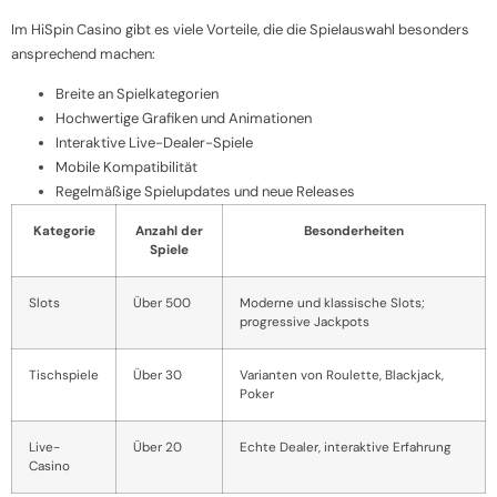
Im HiSpin Casino gibt es viele Vorteile, die die Spielauswahl besonders
ansprechend machen:
Breite an Spielkategorien
Hochwertige Grafiken und Animationen
Interaktive Live-Dealer-Spiele
Mobile Kompatibilität
Regelmäßige Spielupdates und neue Releases
Kategorie
Anzahl der
Besonderheiten
Spiele
Slots
Über 500
Moderne und klassische Slots;
progressive Jackpots
Tischspiele
Über 30
Varianten von Roulette, Blackjack,
Poker
Live-
Über 20
Echte Dealer, interaktive Erfahrung
Casino