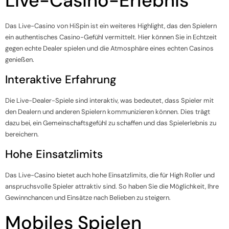
Live-Casino-Erlebnis
Das Live-Casino von HiSpin ist ein weiteres Highlight, das den Spielern
ein authentisches Casino-Gefühl vermittelt. Hier können Sie in Echtzeit
gegen echte Dealer spielen und die Atmosphäre eines echten Casinos
genießen.
Interaktive Erfahrung
Die Live-Dealer-Spiele sind interaktiv, was bedeutet, dass Spieler mit
den Dealern und anderen Spielern kommunizieren können. Dies trägt
dazu bei, ein Gemeinschaftsgefühl zu schaffen und das Spielerlebnis zu
bereichern.
Hohe Einsatzlimits
Das Live-Casino bietet auch hohe Einsatzlimits, die für High Roller und
anspruchsvolle Spieler attraktiv sind. So haben Sie die Möglichkeit, Ihre
Gewinnchancen und Einsätze nach Belieben zu steigern.
Mobiles Spielen