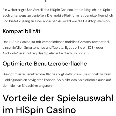
Ein weiterer großer Vorteil des HiSpin Casinos ist die Möglichkeit, Spiele
auch unterwegs zu genießen. Die mobile Plattform ist benutzerfreundlich
und bietet Zugang zu einer ähnlichen Auswahl wie die Desktop-Version.
Kompatibilität
Das HiSpin Casino ist mit verschiedenen mobilen Geräten kompatibel,
einschließlich Smartphones und Tablets. Egal, ob Sie ein iOS- oder
Android-Gerät nutzen, das Spielen ist einfach und intuitiv.
Optimierte Benutzeroberfläche
Die optimierte Benutzeroberfläche sorgt dafür, dass Sie schnell zu Ihren
Lieblingsspielen navigieren können. So bleibt das Spielerlebnis auch auf
dem kleinen Bildschirm angenehm.
Vorteile der Spielauswahl
im HiSpin Casino