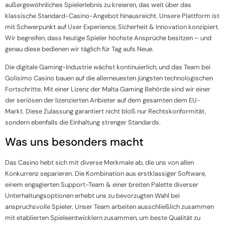
außergewöhnliches Spielerlebnis zu kreieren, das weit über das
klassische Standard-Casino-Angebot hinausreicht. Unsere Plattform ist
mit Schwerpunkt auf User Experience, Sicherheit & Innovation konzipiert.
Wir begreifen, dass heutige Spieler höchste Ansprüche besitzen – und
genau diese bedienen wir täglich für Tag aufs Neue.
Die digitale Gaming-Industrie wächst kontinuierlich, und das Team bei
Golisimo Casino bauen auf die allerneuesten jüngsten technologischen
Fortschritte. Mit einer Lizenz der Malta Gaming Behörde sind wir einer
der seriösen der lizenzierten Anbieter auf dem gesamten dem EU-
Markt. Diese Zulassung garantiert nicht bloß nur Rechtskonformität,
sondern ebenfalls die Einhaltung strenger Standards.
Was uns besonders macht
Das Casino hebt sich mit diverse Merkmale ab, die uns von allen
Konkurrenz separieren. Die Kombination aus erstklassiger Software,
einem engagierten Support-Team & einer breiten Palette diverser
Unterhaltungsoptionen erhebt uns zu bevorzugten Wahl bei
anspruchsvolle Spieler. Unser Team arbeiten ausschließlich zusammen
mit etablierten Spieleentwicklern zusammen, um beste Qualität zu