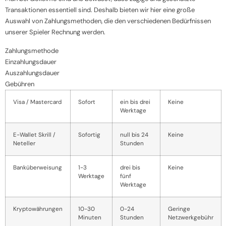
Transaktionen essentiell sind. Deshalb bieten wir hier eine große
Auswahl von Zahlungsmethoden, die den verschiedenen Bedürfnissen
unserer Spieler Rechnung werden.
Zahlungsmethode
Einzahlungsdauer
Auszahlungsdauer
Gebühren
Visa / Mastercard
Sofort
ein bis drei
Keine
Werktage
E-Wallet Skrill /
Sofortig
null bis 24
Keine
Neteller
Stunden
Banküberweisung
1-3
drei bis
Keine
Werktage
fünf
Werktage
Kryptowährungen
10-30
0-24
Geringe
Minuten
Stunden
Netzwerkgebühr