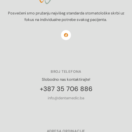
Posvećeni smo pružanju najvišeg standarda stomatološke skrbi uz
fokus na individualne potrebe svakog pacijenta.
BROJ TELEFONA
Slobodno nas kontaktirajte!
+387 35 706 886
info@dentamedic.ba
ADRESA ORDINACIJE