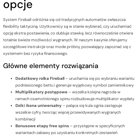
opcje
System Fireball odróżnia się od tradycyjnych automatów zwłaszcza
flexibility taktyczną. Użytkownicy są w stanie wybierać, czy uruchamiać
opcję ekstra postawienia, co dubluje stawkę, lecz równocześnie otwiera
totalnie świeże możliwości wygranych. W naszym kasynie oferujemy
szczegółowe instrukcje oraz mode próbny, pozwalający zapoznać się z
systemem bez ryzyka finansowego.
Główne elementy rozwiązania
Dodatkowy rolka Fireball
– uruchamia się po wybraniu wariantu
podniesionego bettu i generuje wyjątkowy symbol zamiennikowy
Multiplikatory postępowe
– wszelka kolejna nagroda w
ramach osamotnionego spinu rozbudowuje multiplikator wypłaty
Dziki ikona uniwersalny
– paląca się kula ognia zastępuje
wszelkie cyfry, tworząc więcej przewidywanych wygranych
kombinacji
Bonusowe etapy free spins
– przystępne w specyficznych
wariantach zabawy po uzyskaniu konkretnych zestawień