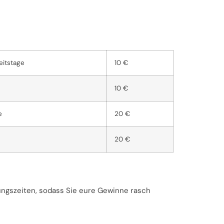
eitstage
10 €
10 €
e
20 €
20 €
tungszeiten, sodass Sie eure Gewinne rasch