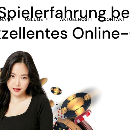
Spielerfahrung bei
 NAMA
USLUGE
AKTUELNOSTI
KONTAKT
xzellentes Online