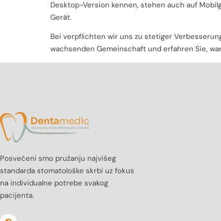
Desktop-Version kennen, stehen auch auf Mobilg
Gerät.
Bei verpflichten wir uns zu stetiger Verbesserun
wachsenden Gemeinschaft und erfahren Sie, war
Posvećeni smo pružanju najvišeg
standarda stomatološke skrbi uz fokus
na individualne potrebe svakog
pacijenta.