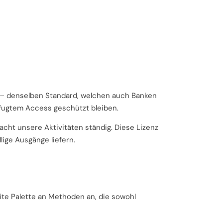
g – denselben Standard, welchen auch Banken
befugtem Access geschützt bleiben.
acht unsere Aktivitäten ständig. Diese Lizenz
lige Ausgänge liefern.
eite Palette an Methoden an, die sowohl