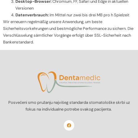
Desktop-Browser:
Chromium, FF, Safari und Edge in aktuellen
Versionen
Datenverbrauch:
Im Mittel nur zwei bis drei MB pro h Spielzeit
Wir erneuern regelmäßig unsere Anwendung, um beste
Sicherheitsvorkehrungen und bestmögliche Performance zu sichern. Die
Verschlüsselung sämtlicher Vorgänge erfolgt über SSL-Sicherheit nach
Bankenstandard.
Posvećeni smo pružanju najvišeg standarda stomatološke skrbi uz
fokus na individualne potrebe svakog pacijenta.