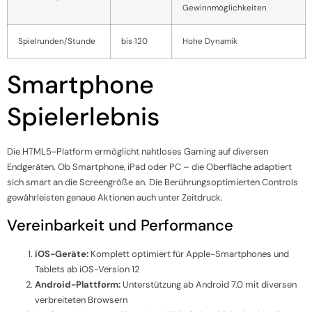
Gewinnmöglichkeiten
Spielrunden/Stunde
bis 120
Hohe Dynamik
Smartphone
Spielerlebnis
Die HTML5-Platform ermöglicht nahtloses Gaming auf diversen
Endgeräten. Ob Smartphone, iPad oder PC – die Oberfläche adaptiert
sich smart an die Screengröße an. Die Berührungsoptimierten Controls
gewährleisten genaue Aktionen auch unter Zeitdruck.
Vereinbarkeit und Performance
iOS-Geräte:
Komplett optimiert für Apple-Smartphones und
Tablets ab iOS-Version 12
Android-Plattform:
Unterstützung ab Android 7.0 mit diversen
verbreiteten Browsern