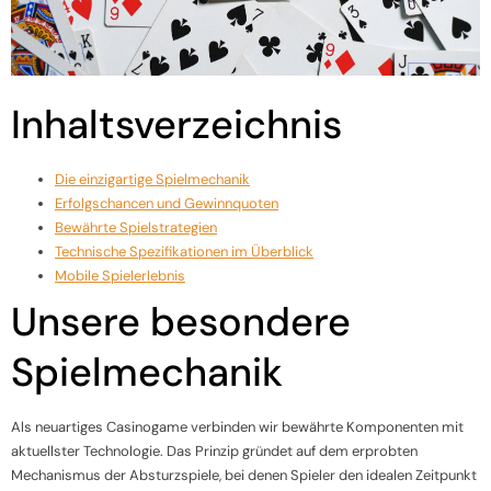
Inhaltsverzeichnis
Die einzigartige Spielmechanik
Erfolgschancen und Gewinnquoten
Bewährte Spielstrategien
Technische Spezifikationen im Überblick
Mobile Spielerlebnis
Unsere besondere
Spielmechanik
Als neuartiges Casinogame verbinden wir bewährte Komponenten mit
aktuellster Technologie. Das Prinzip gründet auf dem erprobten
Mechanismus der Absturzspiele, bei denen Spieler den idealen Zeitpunkt