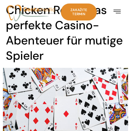
Chicken Road: Das
ZAKAŽITE
TERMIN
perfekte Casino-
Abenteuer für mutige
Spieler