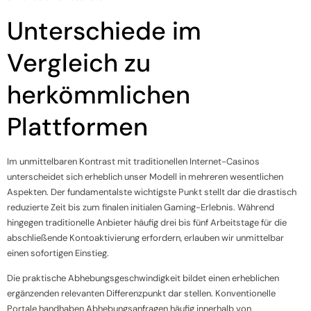
Unterschiede im
Vergleich zu
herkömmlichen
Plattformen
Im unmittelbaren Kontrast mit traditionellen Internet-Casinos
unterscheidet sich erheblich unser Modell in mehreren wesentlichen
Aspekten. Der fundamentalste wichtigste Punkt stellt dar die drastisch
reduzierte Zeit bis zum finalen initialen Gaming-Erlebnis. Während
hingegen traditionelle Anbieter häufig drei bis fünf Arbeitstage für die
abschließende Kontoaktivierung erfordern, erlauben wir unmittelbar
einen sofortigen Einstieg.
Die praktische Abhebungsgeschwindigkeit bildet einen erheblichen
ergänzenden relevanten Differenzpunkt dar stellen. Konventionelle
Portale handhaben Abhebungsanfragen häufig innerhalb von