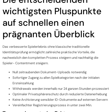
wichtigsten Pluspunkte
auf schnellen einen
prägnanten Überblick
Das verbesserte Spielerlebnis ohne klassische traditionelle
Identitätsprüfung ermöglicht zahlreiche praktische Vorteile, die
nachweislich den kompletten Prozess steigern und nachhaltig die
Spieler- Contentment steigern.
Null zeitraubenden Dokument-Uploads notwendig
Sofortiger Zugang zu allen Spielkategorien nach der initialen
Ersteinzahlung
Withdrawals werden innerhalb nur 24 ganzen Stunden prozessiert
Optimaler Privatsphärenschutz durch reduzierte Datenerhebung
Keine Archivierung sensibler ID-Dokumente auf externen Servern
Vereinfachter Registrierungsprozess in unter zwei Min.