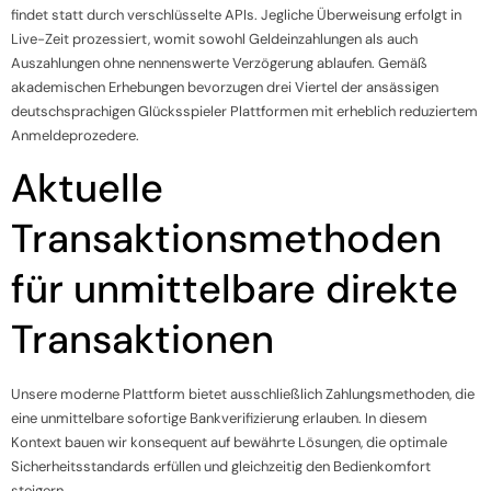
findet statt durch verschlüsselte APIs. Jegliche Überweisung erfolgt in
Live-Zeit prozessiert, womit sowohl Geldeinzahlungen als auch
Auszahlungen ohne nennenswerte Verzögerung ablaufen. Gemäß
akademischen Erhebungen bevorzugen drei Viertel der ansässigen
deutschsprachigen Glücksspieler Plattformen mit erheblich reduziertem
Anmeldeprozedere.
Aktuelle
Transaktionsmethoden
für unmittelbare direkte
Transaktionen
Unsere moderne Plattform bietet ausschließlich Zahlungsmethoden, die
eine unmittelbare sofortige Bankverifizierung erlauben. In diesem
Kontext bauen wir konsequent auf bewährte Lösungen, die optimale
Sicherheitsstandards erfüllen und gleichzeitig den Bedienkomfort
steigern.