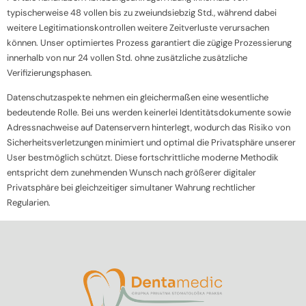
typischerweise 48 vollen bis zu zweiundsiebzig Std., während dabei
weitere Legitimationskontrollen weitere Zeitverluste verursachen
können. Unser optimiertes Prozess garantiert die zügige Prozessierung
innerhalb von nur 24 vollen Std. ohne zusätzliche zusätzliche
Verifizierungsphasen.
Datenschutzaspekte nehmen ein gleichermaßen eine wesentliche
bedeutende Rolle. Bei uns werden keinerlei Identitätsdokumente sowie
Adressnachweise auf Datenservern hinterlegt, wodurch das Risiko von
Sicherheitsverletzungen minimiert und optimal die Privatsphäre unserer
User bestmöglich schützt. Diese fortschrittliche moderne Methodik
entspricht dem zunehmenden Wunsch nach größerer digitaler
Privatsphäre bei gleichzeitiger simultaner Wahrung rechtlicher
Regularien.