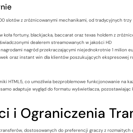
nie
00 slotów z zróżnicowanymi mechanikami, od tradycyjnych tr
w koła fortuny, blackjacka, baccarat oraz texas holdem z zróżn
oświadczonymi dealerem streamowanych w jakości HD
z nagrodami nagród przekraczającymi niejednokrotnie 1 milion e
wek oraz instant win dla klientów poszukujących ekspresowej r
niki HTML5, co umożliwia bezproblemowe funkcjonowanie na k
ąd samo adaptuje wygląd do formatu wyświetlacza, pozostawiając 
i i Ograniczenia Tra
ransferów, dostosowanych do preferencji graczy z rozmaitych 