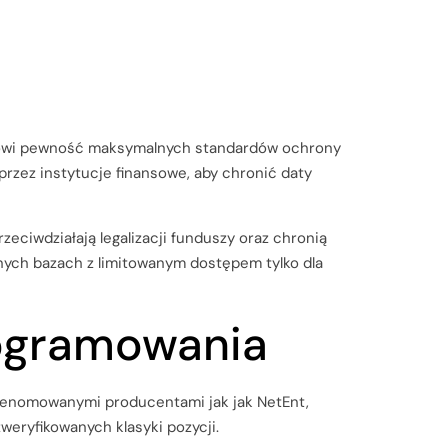
tanowi pewność maksymalnych standardów ochrony
zez instytucje finansowe, aby chronić daty
ciwdziałają legalizacji funduszy oraz chronią
nych bazach z limitowanym dostępem tylko dla
rogramowania
 renomowanymi producentami jak jak NetEnt,
weryfikowanych klasyki pozycji.