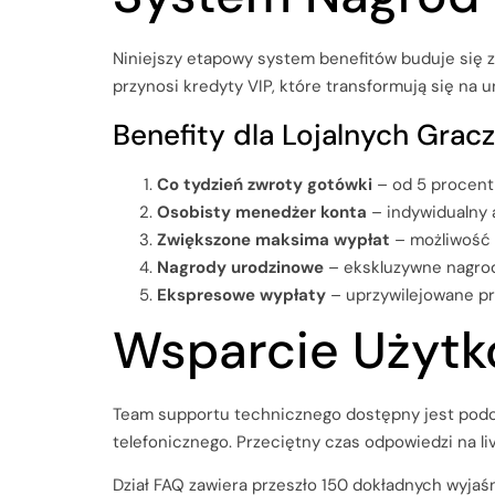
Niniejszy etapowy system benefitów buduje się z
przynosi kredyty VIP, które transformują się na 
Benefity dla Lojalnych Grac
Co tydzień zwroty gotówki
– od 5 procent
Osobisty menedżer konta
– indywidualny 
Zwiększone maksima wypłat
– możliwość 
Nagrody urodzinowe
– ekskluzywne nagrod
Ekspresowe wypłaty
– uprzywilejowane pr
Wsparcie Użytk
Team supportu technicznego dostępny jest podcz
telefonicznego. Przeciętny czas odpowiedzi na liv
Dział FAQ zawiera przeszło 150 dokładnych wyjaśn