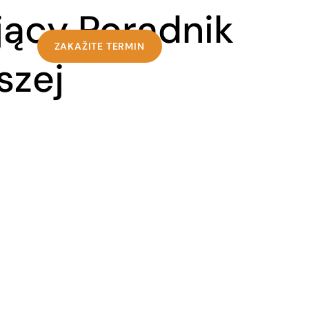
ący Poradnik
ZAKAŽITE TERMIN
szej