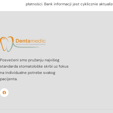
płatności. Bank informacji jest cyklicznie aktua
Posvećeni smo pružanju najvišeg
standarda stomatološke skrbi uz fokus
na individualne potrebe svakog
pacijenta.