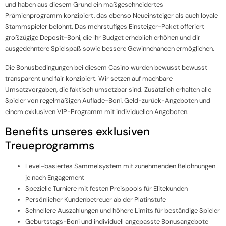
und haben aus diesem Grund ein maßgeschneidertes
Prämienprogramm konzipiert, das ebenso Neueinsteiger als auch loyale
Stammspieler belohnt. Das mehrstufiges Einsteiger-Paket offeriert
großzügige Deposit-Boni, die Ihr Budget erheblich erhöhen und dir
ausgedehntere Spielspaß sowie bessere Gewinnchancen ermöglichen.
Die Bonusbedingungen bei diesem Casino wurden bewusst bewusst
transparent und fair konzipiert. Wir setzen auf machbare
Umsatzvorgaben, die faktisch umsetzbar sind. Zusätzlich erhalten alle
Spieler von regelmäßigen Auflade-Boni, Geld-zurück-Angeboten und
einem exklusiven VIP-Programm mit individuellen Angeboten.
Benefits unseres exklusiven
Treueprogramms
Level-basiertes Sammelsystem mit zunehmenden Belohnungen
je nach Engagement
Spezielle Turniere mit festen Preispools für Elitekunden
Persönlicher Kundenbetreuer ab der Platinstufe
Schnellere Auszahlungen und höhere Limits für beständige Spieler
Geburtstags-Boni und individuell angepasste Bonusangebote