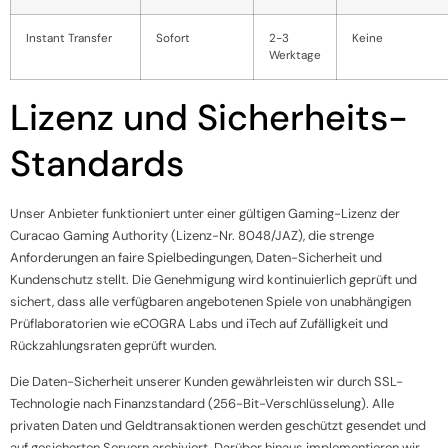
Instant Transfer
Sofort
2-3
Keine
Werktage
Lizenz und Sicherheits-
Standards
Unser Anbieter funktioniert unter einer gültigen Gaming-Lizenz der
Curacao Gaming Authority (Lizenz-Nr. 8048/JAZ), die strenge
Anforderungen an faire Spielbedingungen, Daten-Sicherheit und
Kundenschutz stellt. Die Genehmigung wird kontinuierlich geprüft und
sichert, dass alle verfügbaren angebotenen Spiele von unabhängigen
Prüflaboratorien wie eCOGRA Labs und iTech auf Zufälligkeit und
Rückzahlungsraten geprüft wurden.
Die Daten-Sicherheit unserer Kunden gewährleisten wir durch SSL-
Technologie nach Finanzstandard (256-Bit-Verschlüsselung). Alle
privaten Daten und Geldtransaktionen werden geschützt gesendet und
auf gesicherten Servern archiviert. Darüber hinaus implementieren wir